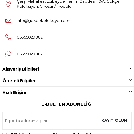
Çarşı Mahallesi, Zübeyde Hanım Caddesi, 10/A, Gökçe
Koleksiyon, Giresun/Tirebolu
info@gokcekoleksiyon.com
05355029882
05355029882
Alışveriş Bilgileri
Önemli Bilgiler
Hızlı Erişim
E-BÜLTEN ABONELIĞI
KAYIT OLUN