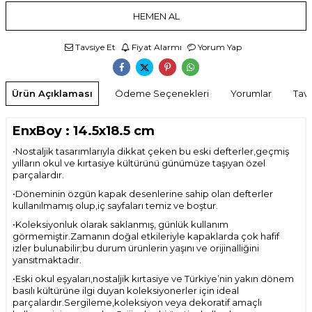
HEMEN AL
Tavsiye Et
Fiyat Alarmı
Yorum Yap
Ürün Açıklaması
Ödeme Seçenekleri
Yorumlar
Tavs
EnxBoy : 14.5x18.5 cm
•
Nostaljik tasarımlarıyla dikkat çeken bu eski defterler,geçmiş
yılların okul ve kırtasiye kültürünü günümüze taşıyan özel
parçalardır.
•
Döneminin özgün kapak desenlerine sahip olan defterler
kullanılmamış olup,iç sayfaları temiz ve boştur.
•
Koleksiyonluk olarak saklanmış, günlük kullanım
görmemiştir.Zamanın doğal etkileriyle kapaklarda çok hafif
izler bulunabilir;bu durum ürünlerin yaşını ve orijinalliğini
yansıtmaktadır.
•
Eski okul eşyaları,nostaljik kırtasiye ve Türkiye’nin yakın dönem
basılı kültürüne ilgi duyan koleksiyonerler için ideal
parçalardır.Sergileme,koleksiyon veya dekoratif amaçlı