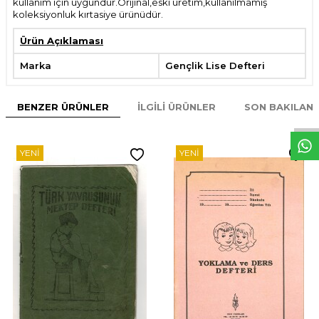
kullanım için uygundur.Orijinal,eski üretim,kullanılmamış
koleksiyonluk kırtasiye ürünüdür.
Ürün Açıklaması
Marka
Gençlik Lise Defteri
W
h
t
s
p
p
D
e
s
e
H
a
t
t
BENZER ÜRÜNLER
İLGILI ÜRÜNLER
SON BAKILAN
YENI
YENI