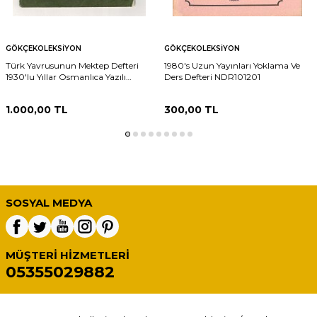
GÖKÇEKOLEKSIYON
GÖKÇEKOLEKSIYON
Türk Yavrusunun Mektep Defteri
1980's Uzun Yayınları Yoklama Ve
1930'lu Yıllar Osmanlıca Yazılı
Ders Defteri NDR101201
Defter NDR101598
1.000,00
TL
300,00
TL
SOSYAL MEDYA
MÜŞTERI HIZMETLERI
05355029882