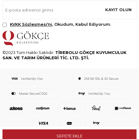
KAYIT OLUN
KVKK Sözleşmesi'ni
, Okudum, Kabul Ediyorum.
©2023 Tüm Hakkı Saklıdır.
TİREBOLU GÖKÇE KUYUMCULUK
SAN. VE TARIM ÜRÜNLERİ TİC. LTD. ŞTİ.
SEPETE EKLE
T
-Soft
E-Ticaret
Sistemleriyle Hazırlanmıştır.