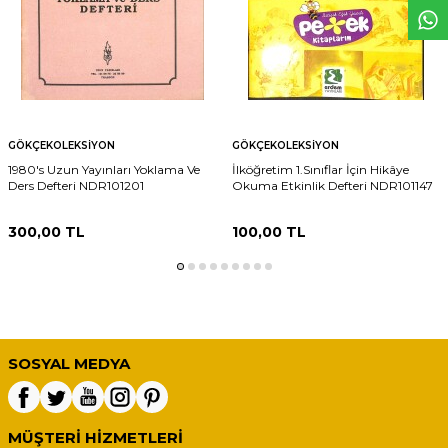
GÖKÇEKOLEKSIYON
GÖKÇEKOLEKSIYON
1980's Uzun Yayınları Yoklama Ve
İlköğretim 1.Sınıflar İçin Hikâye
Ders Defteri NDR101201
Okuma Etkinlik Defteri NDR101147
300,00
TL
100,00
TL
SOSYAL MEDYA
MÜŞTERI HIZMETLERI