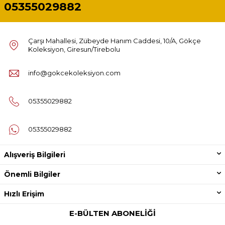
05355029882
Çarşı Mahallesi, Zübeyde Hanım Caddesi, 10/A, Gökçe
Koleksiyon, Giresun/Tirebolu
info@gokcekoleksiyon.com
05355029882
05355029882
Alışveriş Bilgileri
Önemli Bilgiler
Hızlı Erişim
E-BÜLTEN ABONELIĞI