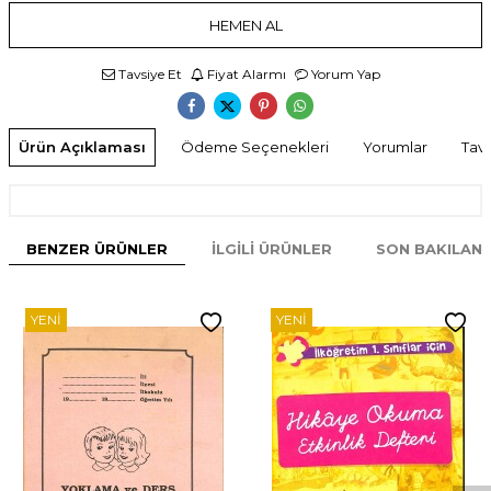
HEMEN AL
Tavsiye Et
Fiyat Alarmı
Yorum Yap
Ürün Açıklaması
Ödeme Seçenekleri
Yorumlar
Tavs
BENZER ÜRÜNLER
İLGILI ÜRÜNLER
SON BAKILAN
YENI
YENI
W
h
t
s
p
p
D
e
s
e
H
a
t
t