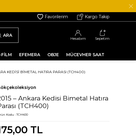
Favorilerim
Kargo Takip
0
ARA
Hesabım
Sepetim
-FİLM
EFEMERA
OBJE
MÜCEVHER SAAT
ARA KEDISI BIMETAL HATIRA PARASI (TCH400)
ökçekoleksiyon
2015 – Ankara Kedisi Bimetal Hatıra
Parası (TCH400)
rün Kodu :
TCH400
175,00
TL