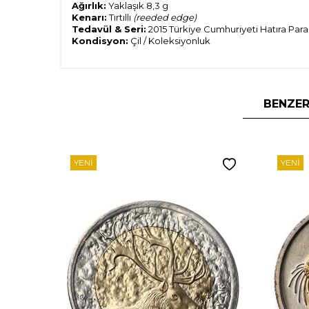
Ağırlık:
Yaklaşık 8,3 g
Kenarı:
Tırtıllı
(reeded edge)
Tedavül & Seri:
2015 Türkiye Cumhuriyeti Hatıra Para 
Kondisyon:
Çil / Koleksiyonluk
BENZER
YENI
YENI