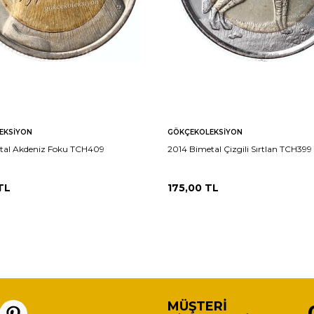
EKSIYON
GÖKÇEKOLEKSIYON
tal Akdeniz Foku TCH409
2014 Bimetal Çizgili Sırtlan TCH399
TL
175,00
TL
MÜŞTERI