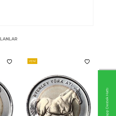
ILANLAR
YENI
YENI
Whatsapp Destek Hattı