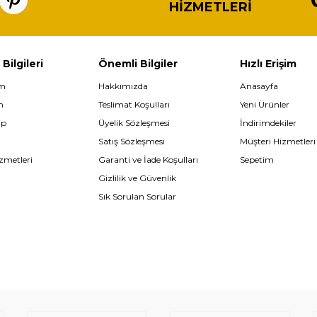
HIZMETLERI
 Bilgileri
Önemli Bilgiler
Hızlı Erişim
im
Hakkımızda
Anasayfa
m
Teslimat Koşulları
Yeni Ürünler
ip
Üyelik Sözleşmesi
İndirimdekiler
Satış Sözleşmesi
Müşteri Hizmetleri
zmetleri
Garanti ve İade Koşulları
Sepetim
Gizlilik ve Güvenlik
Sık Sorulan Sorular