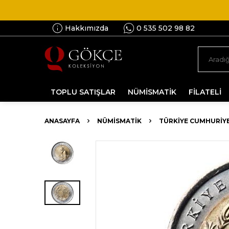
Hakkımızda
0 535 502 98 82
TOPLU SATIŞLAR
NÜMİSMATİK
FİLATELİ
ANASAYFA
NÜMİSMATİK
TÜRKIYE CUMHURIYE