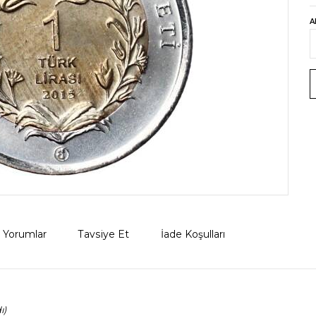
A
Yorumlar
Tavsiye Et
İade Koşulları
ı)