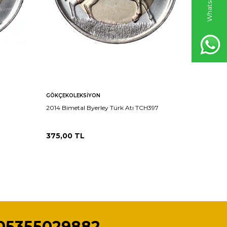
GÖKÇEKOLEKSIYON
GÖKÇEKO
2014 Bimetal Byerley Türk Atı TCH397
2014 Bime
375,00
TL
250,00
05355029882