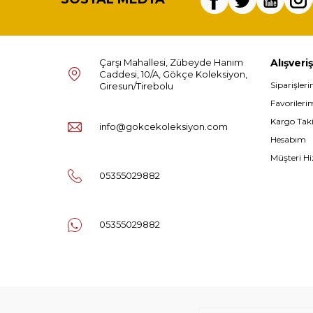
Çarşı Mahallesi, Zübeyde Hanım
Alışveriş
Caddesi, 10/A, Gökçe Koleksiyon,
Siparişler
Giresun/Tirebolu
Favorileri
Kargo Tak
info@gokcekoleksiyon.com
Hesabım
Müşteri Hi
05355029882
05355029882