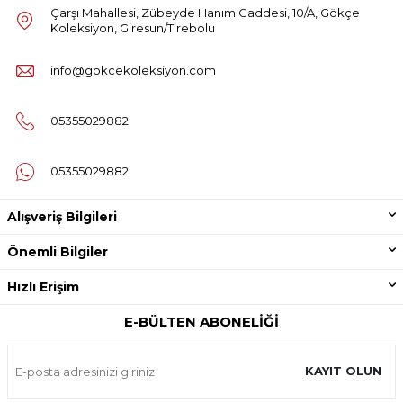
Çarşı Mahallesi, Zübeyde Hanım Caddesi, 10/A, Gökçe
Koleksiyon, Giresun/Tirebolu
info@gokcekoleksiyon.com
05355029882
05355029882
Alışveriş Bilgileri
Önemli Bilgiler
Hızlı Erişim
E-BÜLTEN ABONELIĞI
KAYIT OLUN