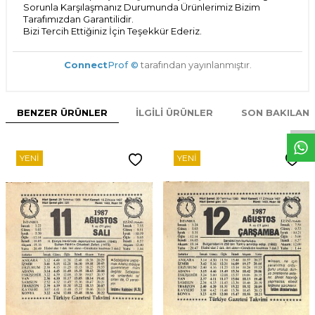
Sorunla Karşılaşmanız Durumunda Ürünlerimiz Bizim
Tarafımızdan Garantilidir.
Bizi Tercih Ettiğiniz İçin Teşekkür Ederiz.
Connect
Prof ©
tarafından yayınlanmıştır.
W
h
t
s
p
p
D
e
s
e
H
a
t
t
BENZER ÜRÜNLER
İLGILI ÜRÜNLER
SON BAKILAN
YENI
YENI