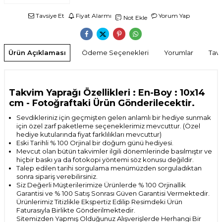
Tavsiye Et
Fiyat Alarmı
Yorum Yap
Not Ekle
Ürün Açıklaması
Ödeme Seçenekleri
Yorumlar
Tavs
Takvim Yaprağı Özellikleri : En-Boy : 10x14
cm
- Fotoğraftaki Ürün Gönderilecektir.
Sevdikleriniz için geçmişten gelen anlamlı bir hediye sunmak
için özel zarf paketleme seçeneklerimiz mevcuttur. (Özel
hediye kutularında fiyat farklılıkları mevcuttur)
Eski Tarihli % 100 Orjinal bir doğum günü hediyesi.
Mevcut olan bütün takvimler ilgili dönemlerinde basılmıştır ve
hiçbir baskı ya da fotokopi yöntemi söz konusu değildir.
Talep edilen tarihi sorgulama menümüzden sorguladıktan
sonra sipariş verebilirsiniz.
Siz Değerli Müşterilerimize Ürünlerde % 100 Orjinallik
Garantisi ve % 100 Satış Sonrası
Güven Garantisi Vermektedir.
Ürünlerimiz Titizlikle Ekspertiz Edilip Resimdeki Ürün
Faturasıyla Birlikte Gönderilmektedir.
Sitemizden Yapmış Olduğunuz Alışverişlerde Herhangi Bir