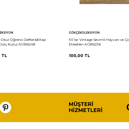
EKSIYON
GÖKÇEKOLEKSIYON
 Okul Öğrenci Defter&Kitap
90’lar Vintage Sevimli Hayvan ve Ç
i (Dolu Kutu) AOB6248
Etiketleri AOB6236
0
TL
100,00
TL
MÜŞTERI
HIZMETLERI