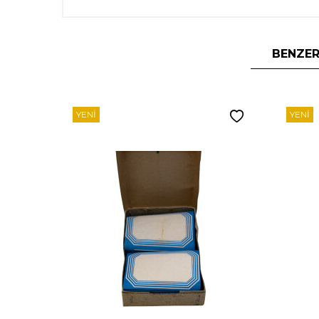
BENZER
YENI
YENI