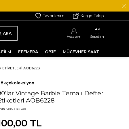
Favorilerim
Kargo Takip
0
ARA
Hesabım
Sepetim
-FİLM
EFEMERA
OBJE
MÜCEVHER SAAT
R ETIKETLERI AOB6228
ökçekoleksiyon
90’lar Vintage Barbie Temalı Defter
Etiketleri AOB6228
rün Kodu :
T341388
100,00
TL