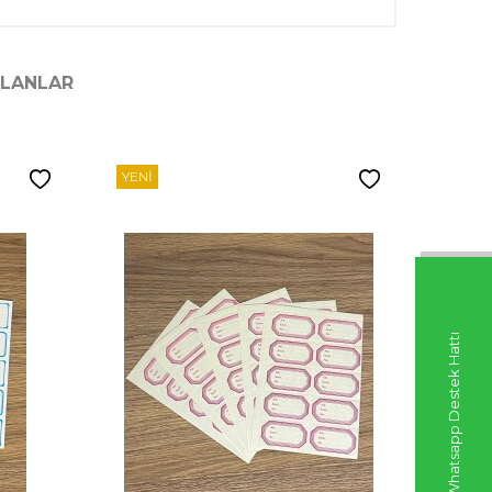
ILANLAR
YENI
YENI
Whatsapp Destek Hattı