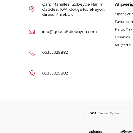
Çarşı Mahallesi, Zübeyde Hanım
Alışveriş
Caddesi, 10/A, Gökçe Koleksiyon,
Siparişler
Giresun/Tirebolu
Favorileri
Kargo Tak
info@gokcekoleksiyon.com
Hesabım
Müşteri Hi
05355029882
05355029882