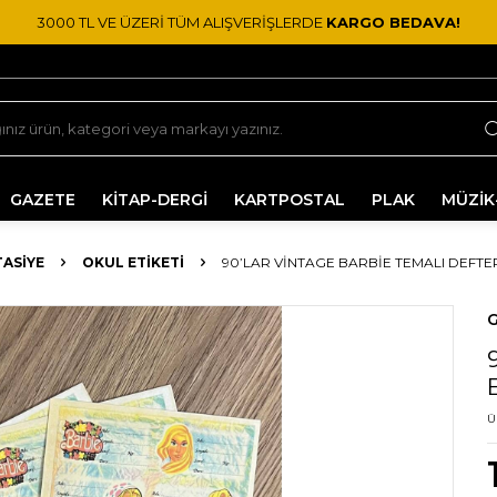
3000 TL VE ÜZERİ TÜM ALIŞVERİŞLERDE
KARGO BEDAVA!
GAZETE
KİTAP-DERGİ
KARTPOSTAL
PLAK
MÜZİK
TASIYE
OKUL ETIKETI
90’LAR VINTAGE BARBIE TEMALI DEFTE
G
Ü