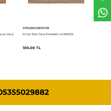
GÖKÇEKOLEKSIYON
GÖKÇEKO
ocuk Okul
90’lar Eski Okul Etiketleri AOB6235
90’lar Vi
Etiketler
100,00
TL
100,00
05355029882