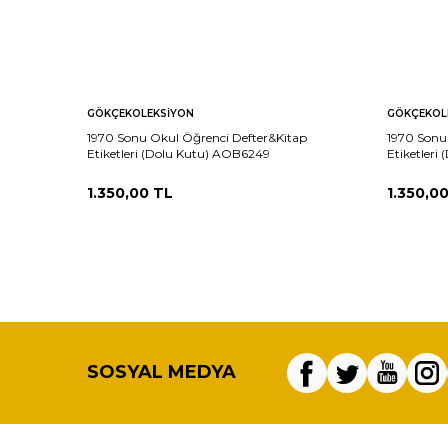
GÖKÇEKOLEKSIYON
GÖKÇEKOL
1970 Sonu Okul Öğrenci Defter&Kitap
1970 Sonu
Etiketleri (Dolu Kutu) AOB6249
Etiketler
1.350,00
TL
1.350,0
SOSYAL MEDYA