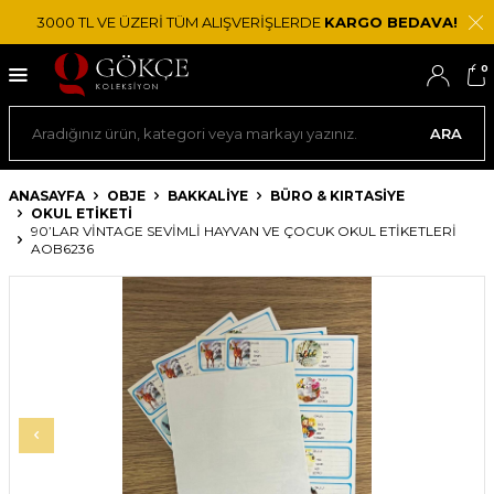
3000 TL VE ÜZERİ TÜM ALIŞVERİŞLERDE
KARGO BEDAVA!
0
ARA
ANASAYFA
OBJE
BAKKALIYE
BÜRO & KIRTASIYE
OKUL ETIKETI
90’LAR VINTAGE SEVIMLI HAYVAN VE ÇOCUK OKUL ETIKETLERI
AOB6236