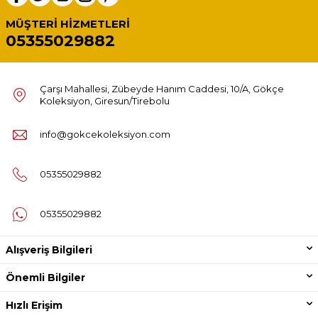
MÜŞTERI HIZMETLERI
05355029882
Çarşı Mahallesi, Zübeyde Hanım Caddesi, 10/A, Gökçe
Koleksiyon, Giresun/Tirebolu
info@gokcekoleksiyon.com
05355029882
05355029882
Alışveriş Bilgileri
Önemli Bilgiler
Hızlı Erişim