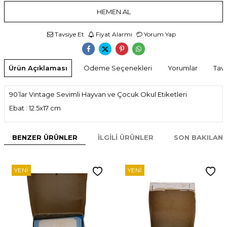
HEMEN AL
Tavsiye Et
Fiyat Alarmı
Yorum Yap
Ürün Açıklaması
Ödeme Seçenekleri
Yorumlar
Tavs
90’lar Vintage Sevimli Hayvan ve Çocuk Okul Etiketleri
Ebat : 12.5x17 cm
BENZER ÜRÜNLER
İLGILI ÜRÜNLER
SON BAKILAN
YENI
YENI
W
h
t
s
p
p
D
e
s
e
H
a
t
t