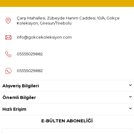
Çarşı Mahallesi, Zübeyde Hanım Caddesi, 10/A, Gökçe
Koleksiyon, Giresun/Tirebolu
info@gokcekoleksiyon.com
05355029882
05355029882
Alışveriş Bilgileri
Önemli Bilgiler
Hızlı Erişim
E-BÜLTEN ABONELIĞI