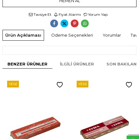
HEMEN AL
Tavsiye Et
Fiyat Alarmı
Yorum Yap
Ürün Açıklaması
Ödeme Seçenekleri
Yorumlar
Tavs
BENZER ÜRÜNLER
İLGILI ÜRÜNLER
SON BAKILAN
YENI
YENI
W
h
t
s
p
p
D
e
s
e
H
a
t
t