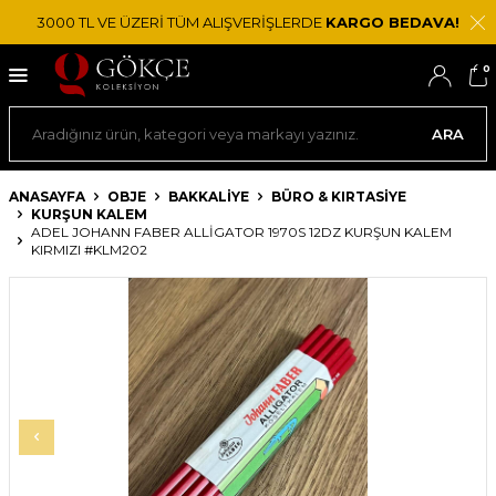
3000 TL VE ÜZERİ TÜM ALIŞVERİŞLERDE
KARGO BEDAVA!
0
ARA
ANASAYFA
OBJE
BAKKALIYE
BÜRO & KIRTASIYE
KURŞUN KALEM
ADEL JOHANN FABER ALLIGATOR 1970S 12DZ KURŞUN KALEM
KIRMIZI #KLM202