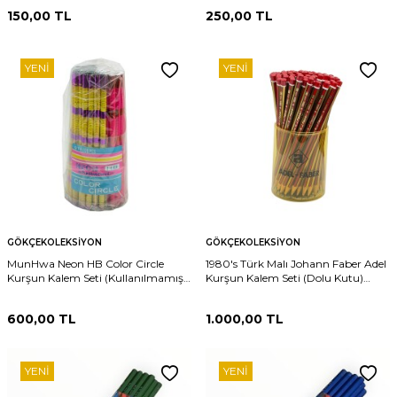
150,00
TL
250,00
TL
YENI
YENI
GÖKÇEKOLEKSIYON
GÖKÇEKOLEKSIYON
MunHwa Neon HB Color Circle
1980's Türk Malı Johann Faber Adel
Kurşun Kalem Seti (Kullanılmamış)
Kurşun Kalem Seti (Dolu Kutu)
AOB6313
AOB6312
600,00
TL
1.000,00
TL
YENI
YENI