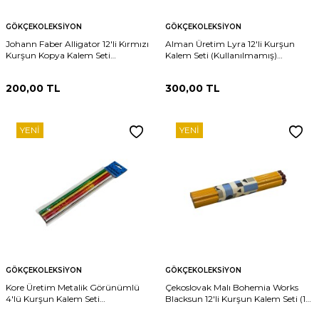
GÖKÇEKOLEKSIYON
GÖKÇEKOLEKSIYON
Johann Faber Alligator 12'li Kırmızı
Alman Üretim Lyra 12'li Kurşun
Kurşun Kopya Kalem Seti
Kalem Seti (Kullanılmamış)
(Kullanılmamış) AOB6317
AOB6316
200,00
TL
300,00
TL
YENI
YENI
GÖKÇEKOLEKSIYON
GÖKÇEKOLEKSIYON
Kore Üretim Metalik Görünümlü
Çekoslovak Malı Bohemia Works
4'lü Kurşun Kalem Seti
Blacksun 12'li Kurşun Kalem Seti (1
(Kullanılmamış) AOB6315
Dz) AOB6314