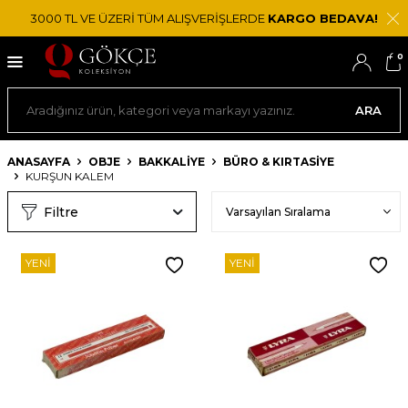
3000 TL VE ÜZERİ TÜM ALIŞVERİŞLERDE
KARGO BEDAVA!
0
ARA
ANASAYFA
OBJE
BAKKALIYE
BÜRO & KIRTASIYE
KURŞUN KALEM
Filtre
YENI
YENI