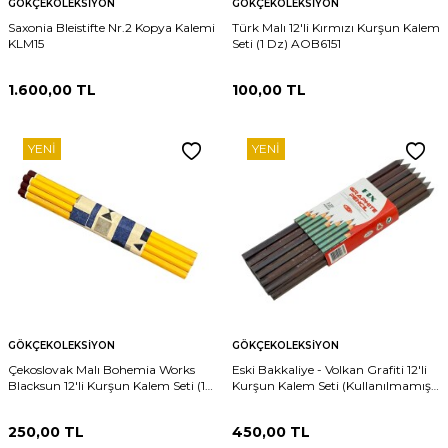
GÖKÇEKOLEKSIYON
GÖKÇEKOLEKSIYON
Saxonia Bleistifte Nr.2 Kopya Kalemi
Türk Malı 12'li Kırmızı Kurşun Kalem
KLM15
Seti (1 Dz) AOB6151
1.600,00
TL
100,00
TL
YENI
YENI
GÖKÇEKOLEKSIYON
GÖKÇEKOLEKSIYON
Çekoslovak Malı Bohemia Works
Eski Bakkaliye - Volkan Grafiti 12'li
Blacksun 12'li Kurşun Kalem Seti (1
Kurşun Kalem Seti (Kullanılmamış)
Dz) AOB6150
AOB5250
250,00
TL
450,00
TL