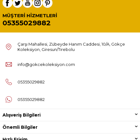
MÜŞTERI HIZMETLERI
05355029882
Çarşı Mahallesi, Zübeyde Hanım Caddesi, 10/A, Gökçe
Koleksiyon, Giresun/Tirebolu
info@gokcekoleksiyon.com
05355029882
05355029882
Alışveriş Bilgileri
Önemli Bilgiler
Hızlı Erişim