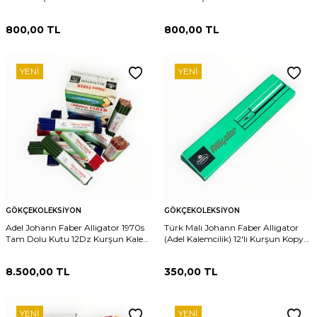
#KLM202
800,00
TL
800,00
TL
YENI
YENI
GÖKÇEKOLEKSIYON
GÖKÇEKOLEKSIYON
Adel Johann Faber Alligator 1970s
Türk Malı Johann Faber Alligator
Tam Dolu Kutu 12Dz Kurşun Kalem
(Adel Kalemcilik) 12'li Kurşun Kopya
#KLM200
Kalem Seti (Dolu Kutu) AOB6158
8.500,00
TL
350,00
TL
YENI
YENI