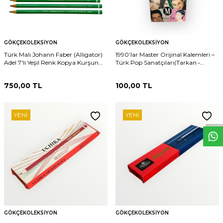
GÖKÇEKOLEKSIYON
GÖKÇEKOLEKSIYON
Türk Malı Johann Faber (Alligator)
1990’lar Master Orijinal Kalemleri –
Adel 7'li Yeşil Renk Kopya Kurşun
Türk Pop Sanatçıları(Tarkan •
Kalem Seti (Kullanılmamış)
Mustafa Sandal • Serdar Ortaç •
AOB5320
Kenan Doğulu • Ebru Gündeş) –
750,00
TL
100,00
TL
Adetli SatılırAOB6121
W
h
t
s
p
p
D
e
s
e
H
a
t
t
YENI
YENI
GÖKÇEKOLEKSIYON
GÖKÇEKOLEKSIYON