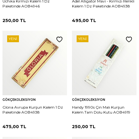
Uchıka Kırmızı Kalem 1 Dz
Adel Allıgator Mavi - Kırmızı Renkli
Paketinde AOB4946
Kalem 1 Dz Paketinde AOB4938
250,00
TL
495,00
TL
YENI
YENI
GÖKÇEKOLEKSIYON
GÖKÇEKOLEKSIYON
Glorıa Avrupa Kurşun Kalem 1 Dz
Handy 1990s Çin Malı Kurşun
Paketinde AOB4938
Kalem.Tam Dolu Kutu AOB4919
475,00
TL
250,00
TL