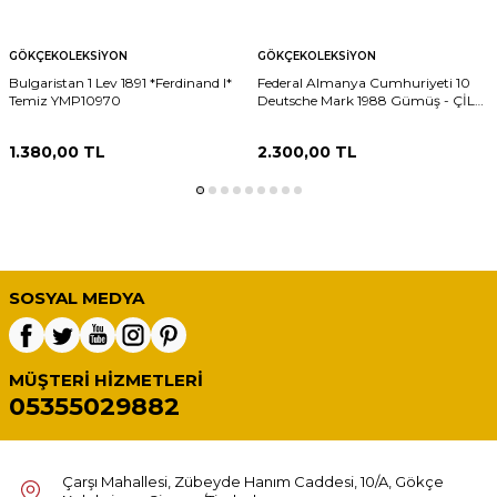
GÖKÇEKOLEKSIYON
GÖKÇEKOLEKSIYON
Bulgaristan 1 Lev 1891 *Ferdinand I*
Federal Almanya Cumhuriyeti 10
Temiz YMP10970
Deutsche Mark 1988 Gümüş - ÇİL
YMP11286 #148
1.380,00
TL
2.300,00
TL
SOSYAL MEDYA
MÜŞTERI HIZMETLERI
05355029882
Çarşı Mahallesi, Zübeyde Hanım Caddesi, 10/A, Gökçe