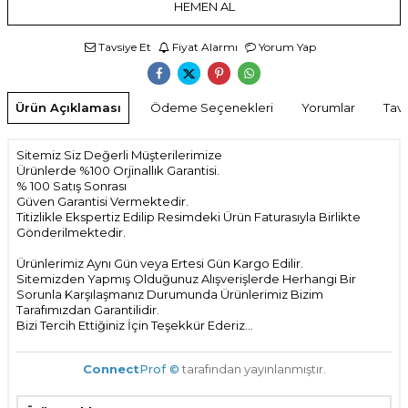
HEMEN AL
Tavsiye Et
Fiyat Alarmı
Yorum Yap
Ürün Açıklaması
Ödeme Seçenekleri
Yorumlar
Tavs
Sitemiz Siz Değerli Müşterilerimize
Ürünlerde %100 Orjinallık Garantisi.
% 100 Satış Sonrası
Güven Garantisi Vermektedir.
Titizlikle Ekspertiz Edilip Resimdeki Ürün Faturasıyla Birlikte
Gönderilmektedir.
Ürünlerimiz Aynı Gün veya Ertesi Gün Kargo Edilir.
Sitemizden Yapmış Olduğunuz Alışverişlerde Herhangi Bir
Sorunla Karşılaşmanız Durumunda Ürünlerimiz Bizim
Tarafımızdan Garantilidir.
Bizi Tercih Ettiğiniz İçin Teşekkür Ederiz...
Connect
Prof ©
tarafından yayınlanmıştır.