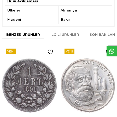
Ürün Açıklaması
Ülkeler
Almanya
Madeni
Bakır
W
h
t
s
p
p
D
e
s
e
H
a
t
t
BENZER ÜRÜNLER
İLGILI ÜRÜNLER
SON BAKILAN
YENI
YENI