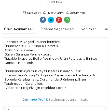
HEMEN AL
Tavsiye Et
Fiyat Alarmı
Yorum Yap
Ürün Açıklaması
Ödeme Seçenekleri
Yorumlar
Tavs
Sitemiz Siz Değerli Müşterilerimize
Ürünlerde %100 Orjinallık Garantisi.
% 100 Satış Sonrası
Güven Garantisi Vermektedir.
Titizlikle Ekspertiz Edilip Resimdeki Ürün Faturasıyla Birlikte
Gönderilmektedir.
Ürünlerimiz Aynı Gün veya Ertesi Gün Kargo Edilir.
Sitemizden Yapmış Olduğunuz Alışverişlerde Herhangi Bir
Sorunla Karşılaşmanız Durumunda Ürünlerimiz Bizim
Tarafımızdan Garantilidir.
Bizi Tercih Ettiğiniz İçin Teşekkür Ederiz...
Connect
Prof ©
tarafından yayınlanmıştır.