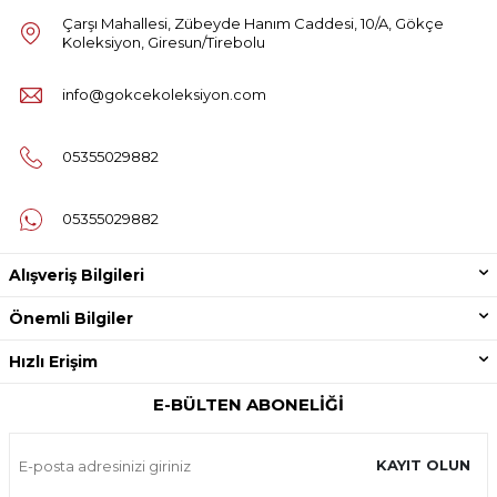
Çarşı Mahallesi, Zübeyde Hanım Caddesi, 10/A, Gökçe
Koleksiyon, Giresun/Tirebolu
info@gokcekoleksiyon.com
05355029882
05355029882
Alışveriş Bilgileri
Önemli Bilgiler
Hızlı Erişim
E-BÜLTEN ABONELIĞI
KAYIT OLUN