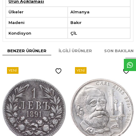
Ürün Açıklaması
Ülkeler
Almanya
Madeni
Bakır
Kondisyon
ÇİL
W
h
t
s
p
p
D
e
s
e
H
a
t
t
BENZER ÜRÜNLER
İLGILI ÜRÜNLER
SON BAKILAN
YENI
YENI