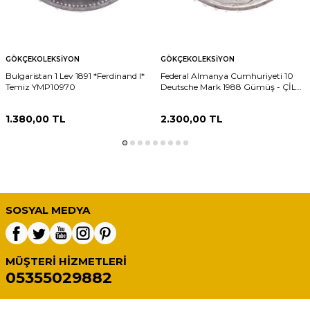
GÖKÇEKOLEKSIYON
GÖKÇEKOLEKSIYON
Bulgaristan 1 Lev 1891 *Ferdinand I*
Federal Almanya Cumhuriyeti 10
Temiz YMP10970
Deutsche Mark 1988 Gümüş - ÇİL
YMP11286 #148
1.380,00
TL
2.300,00
TL
SOSYAL MEDYA
MÜŞTERI HIZMETLERI
05355029882