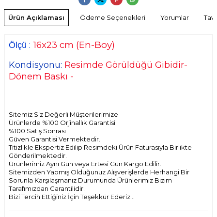
Ürün Açıklaması
Ödeme Seçenekleri
Yorumlar
Tavs
16
x23 cm
(En-Boy)
:
Ölçü
Kondisyonu:
Resimde Görüldüğü Gibidir-
Dönem Baskı -
Sitemiz Siz Değerli Müşterilerimize
Ürünlerde %100 Orjinallık Garantisi.
%100 Satış Sonrası
Güven Garantisi Vermektedir.
Titizlikle Ekspertiz Edilip Resimdeki Ürün Faturasıyla Birlikte
Gönderilmektedir.
Ürünlerimiz Aynı Gün veya Ertesi Gün Kargo Edilir.
Sitemizden Yapmış Olduğunuz Alışverişlerde Herhangi Bir
Sorunla Karşılaşmanız Durumunda Ürünlerimiz Bizim
Tarafımızdan Garantilidir.
Bizi Tercih Ettiğiniz İçin Teşekkür Ederiz...