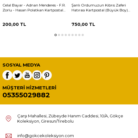
Celal Bayar - Adnan Menderes - F.R.
Şanlı Ordumuzun Kıbrıs Zaferi
Zorlu - Hasan Polatkan Kartpostal
Hatırası Kartpostal (Büyük Boy)
(Orta Boy) KRT24328
KRT21931
200,00
TL
750,00
TL
SOSYAL MEDYA
MÜŞTERI HIZMETLERI
05355029882
Çarşı Mahallesi, Zübeyde Hanım Caddesi, 10/A, Gökçe
Koleksiyon, Giresun/Tirebolu
info@gokcekoleksiyon.com