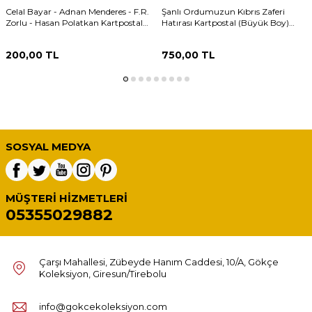
Celal Bayar - Adnan Menderes - F.R.
Şanlı Ordumuzun Kıbrıs Zaferi
Zorlu - Hasan Polatkan Kartpostal
Hatırası Kartpostal (Büyük Boy)
(Orta Boy) KRT24328
KRT21931
200,00
TL
750,00
TL
SOSYAL MEDYA
MÜŞTERI HIZMETLERI
05355029882
Çarşı Mahallesi, Zübeyde Hanım Caddesi, 10/A, Gökçe
Koleksiyon, Giresun/Tirebolu
info@gokcekoleksiyon.com