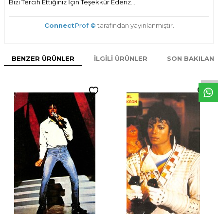
Bizi Tercih Ettiğiniz İçin Teşekkür Ederiz...
Connect
Prof ©
tarafından yayınlanmıştır.
W
h
t
s
p
p
D
e
s
e
H
a
t
t
BENZER ÜRÜNLER
İLGILI ÜRÜNLER
SON BAKILAN