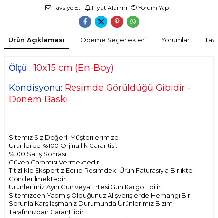
Tavsiye Et
Fiyat Alarmı
Yorum Yap
Ürün Açıklaması
Ödeme Seçenekleri
Yorumlar
Tavs
10x15
cm
(En-Boy)
:
Ölçü
Kondisyonu:
Resimde Görüldüğü Gibidir -
Dönem Baskı
Sitemiz Siz Değerli Müşterilerimize
Ürünlerde %100 Orjinallık Garantisi.
%100 Satış Sonrası
Güven Garantisi Vermektedir.
Titizlikle Ekspertiz Edilip Resimdeki Ürün Faturasıyla Birlikte
Gönderilmektedir.
Ürünlerimiz Aynı Gün veya Ertesi Gün Kargo Edilir.
Sitemizden Yapmış Olduğunuz Alışverişlerde Herhangi Bir
Sorunla Karşılaşmanız Durumunda Ürünlerimiz Bizim
Tarafımızdan Garantilidir.