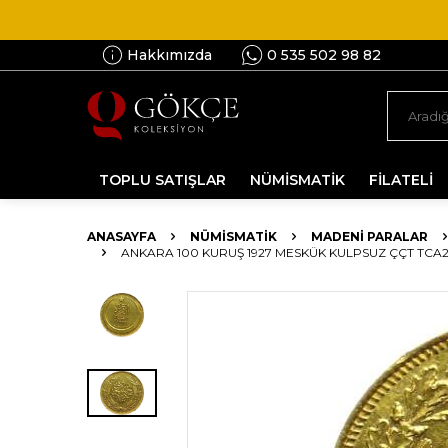
Hakkımızda
0 535 502 98 82
TOPLU SATIŞLAR
NÜMİSMATİK
FİLATELİ
ANASAYFA
NÜMİSMATİK
MADENI PARALAR
ANKARA 100 KURUŞ 1927 MESKÜK KULPSUZ ÇÇT TCA25