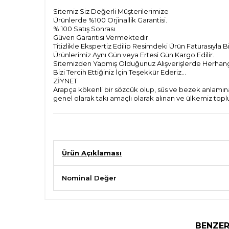
Sitemiz Siz Değerli Müşterilerimize
Ürünlerde %100 Orjinallik Garantisi.
% 100 Satış Sonrası
Güven Garantisi Vermektedir.
Titizlikle Ekspertiz Edilip Resimdeki Ürün Faturasıyla 
Ürünlerimiz Aynı Gün veya Ertesi Gün Kargo Edilir.
Sitemizden Yapmış Olduğunuz Alışverişlerde Herhangi 
Bizi Tercih Ettiğiniz İçin Teşekkür Ederiz...
ZİYNET
Arapça kökenli bir sözcük olup, süs ve bezek anlamına 
genel olarak takı amaçlı olarak alınan ve ülkemiz topl
Ürün Açıklaması
Nominal Değer
BENZER