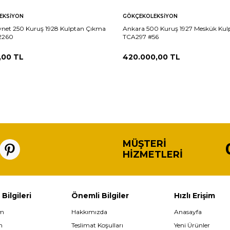
EKSIYON
GÖKÇEKOLEKSIYON
ynet 250 Kuruş 1928 Kulptan Çıkma
Ankara 500 Kuruş 1927 Meskük Kul
2260
TCA297 #56
,00
TL
420.000,00
TL
MÜŞTERI
HIZMETLERI
 Bilgileri
Önemli Bilgiler
Hızlı Erişim
im
Hakkımızda
Anasayfa
m
Teslimat Koşulları
Yeni Ürünler