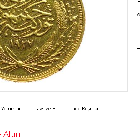
A
Yorumlar
Tavsiye Et
İade Koşulları
- Altın