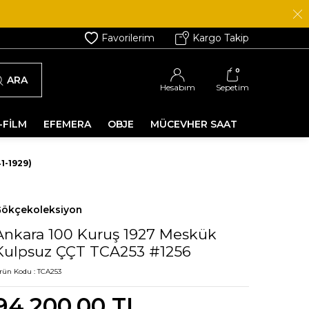
Favorilerim
Kargo Takip
0
ARA
Hesabım
Sepetim
-FİLM
EFEMERA
OBJE
MÜCEVHER SAAT
1-1929)
ökçekoleksiyon
Ankara 100 Kuruş 1927 Meskük
Kulpsuz ÇÇT TCA253 #1256
rün Kodu :
TCA253
94.200,00
TL