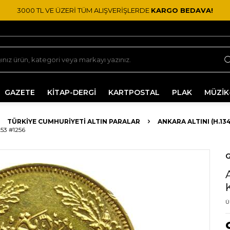
3000 TL VE ÜZERİ TÜM ALIŞVERİŞLERDE
KARGO BEDAVA!
GAZETE
KİTAP-DERGİ
KARTPOSTAL
PLAK
MÜZİK
TÜRKIYE CUMHURIYETI ALTIN PARALAR
ANKARA ALTINI (H.134
3 #1256
G
Ü