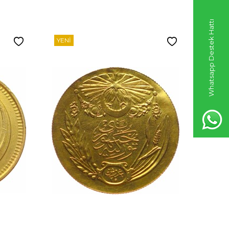
Whatsapp Destek Hattı
YENI
YENI