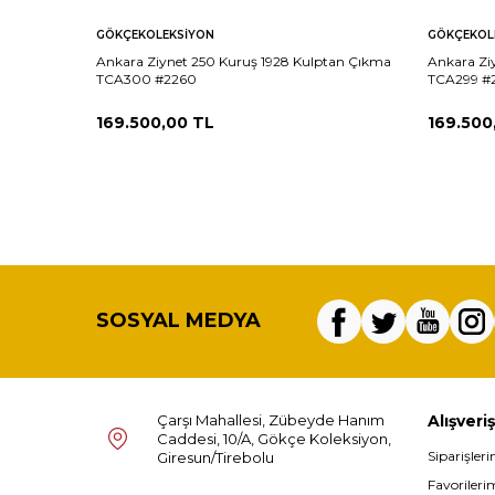
GÖKÇEKOLEKSIYON
GÖKÇEKOL
Ankara Ziynet 250 Kuruş 1928 Kulptan Çıkma
Ankara Zi
TCA300 #2260
TCA299 #
169.500,00
TL
169.500
SOSYAL MEDYA
Çarşı Mahallesi, Zübeyde Hanım
Alışveriş
Caddesi, 10/A, Gökçe Koleksiyon,
Siparişler
Giresun/Tirebolu
Favorileri