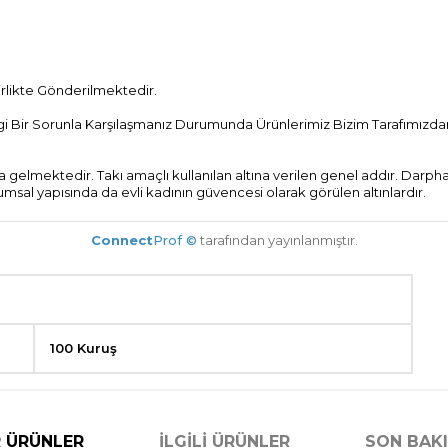
Birlikte Gönderilmektedir.
Bir Sorunla Karşılaşmanız Durumunda Ürünlerimiz Bizim Tarafımızdan 
gelmektedir. Takı amaçlı kullanılan altına verilen genel addır. Darphan
umsal yapısında da evli kadının güvencesi olarak görülen altınlardır.
Connect
Prof ©
tarafından yayınlanmıştır.
100 Kuruş
 ÜRÜNLER
İLGILI ÜRÜNLER
SON BAK