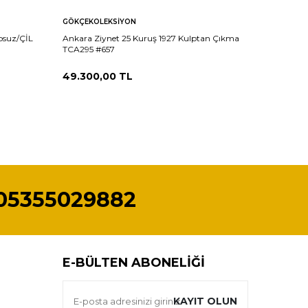
GÖKÇEKOLEKSIYON
GÖKÇEKO
psuz/ÇİL
Ankara Ziynet 25 Kuruş 1927 Kulptan Çıkma
Ankara Z
TCA295 #657
TCA292 
49.300,00
TL
167.85
05355029882
E-BÜLTEN ABONELIĞI
KAYIT OLUN