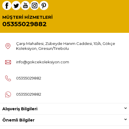
MÜŞTERI HIZMETLERI
05355029882
Çarşı Mahallesi, Zübeyde Hanım Caddesi, 10/A, Gökçe
Koleksiyon, Giresun/Tirebolu
info@gokcekoleksiyon.com
05355029882
05355029882
Alışveriş Bilgileri
Önemli Bilgiler