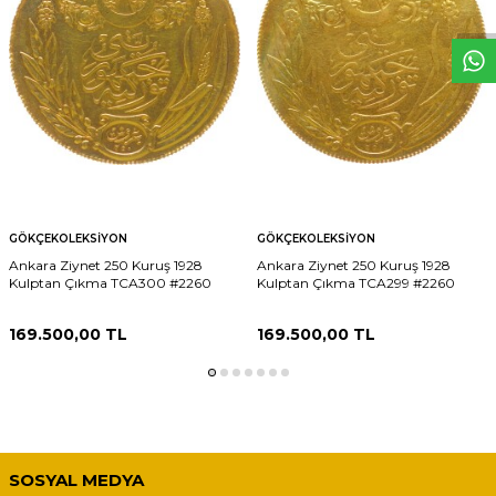
W
h
t
s
p
p
D
e
s
e
H
a
t
t
GÖKÇEKOLEKSIYON
GÖKÇEKOLEKSIYON
Ankara Ziynet 250 Kuruş 1928
Ankara Ziynet 250 Kuruş 1928
Kulptan Çıkma TCA300 #2260
Kulptan Çıkma TCA299 #2260
169.500,00
TL
169.500,00
TL
SOSYAL MEDYA