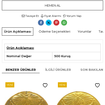
HEMEN AL
Tavsiye Et
Fiyat Alarmı
Yorum Yap
Ürün Açıklaması
Ödeme Seçenekleri
Yorumlar
Tavs
Ürün Açıklaması
Nominal Değer
500 Kuruş
BENZER ÜRÜNLER
İLGILI ÜRÜNLER
SON BAKILAN
YENI
YENI