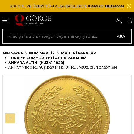
3000 TL VE ÜZERİ TÜM ALIŞVERİŞLERDE
KARGO BEDAVA!
0
ARA
ANASAYFA
NÜMİSMATİK
MADENI PARALAR
TÜRKIYE CUMHURIYETI ALTIN PARALAR
ANKARA ALTINI (H.1341-1929)
ANKARA 500 KURUŞ 1927 MESKÜK KULPSUZ/ÇİL TCA297 #56