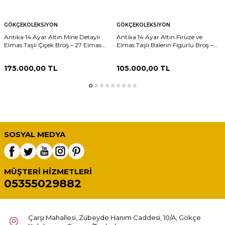
GÖKÇEKOLEKSIYON
GÖKÇEKOLEKSIYON
Antika 14 Ayar Altın Mine Detaylı
Antika 14 Ayar Altın Firuze ve
Elmas Taşlı Çiçek Broş – 27 Elmas –
Elmas Taşlı Balerin Figürlü Broş –
7.65 Gr #23.32
9.93 Gr #14
175.000,00
TL
105.000,00
TL
SOSYAL MEDYA
MÜŞTERI HIZMETLERI
05355029882
Çarşı Mahallesi, Zübeyde Hanım Caddesi, 10/A, Gökçe