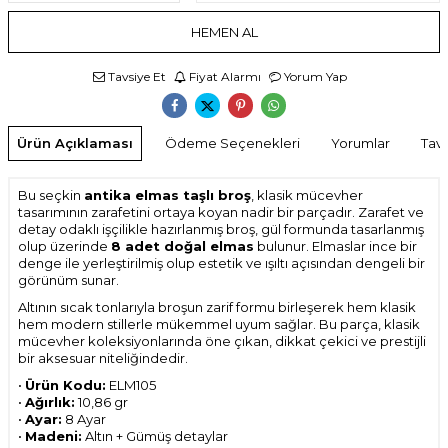
HEMEN AL
Tavsiye Et
Fiyat Alarmı
Yorum Yap
Ürün Açıklaması
Ödeme Seçenekleri
Yorumlar
Tavs
Bu seçkin
antika elmas taşlı broş
, klasik mücevher
tasarımının zarafetini ortaya koyan nadir bir parçadır. Zarafet ve
detay odaklı işçilikle hazırlanmış broş, gül formunda tasarlanmış
olup üzerinde
8 adet doğal elmas
bulunur. Elmaslar ince bir
denge ile yerleştirilmiş olup estetik ve ışıltı açısından dengeli bir
görünüm sunar.
Altının sıcak tonlarıyla broşun zarif formu birleşerek hem klasik
hem modern stillerle mükemmel uyum sağlar. Bu parça, klasik
mücevher koleksiyonlarında öne çıkan, dikkat çekici ve prestijli
bir aksesuar niteliğindedir.
•
Ürün Kodu:
ELM105
•
Ağırlık:
10,86 gr
•
Ayar:
8 Ayar
•
Madeni:
Altın + Gümüş detaylar