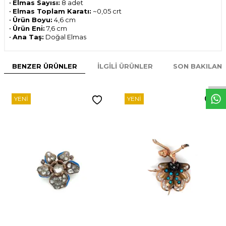
•
Elmas Sayısı:
8 adet
•
Elmas Toplam Karatı:
~0,05 crt
•
Ürün Boyu:
4,6 cm
•
Ürün Eni:
7,6 cm
•
Ana Taş:
Doğal Elmas
W
h
t
s
p
p
D
e
s
e
H
a
t
t
BENZER ÜRÜNLER
İLGILI ÜRÜNLER
SON BAKILAN
YENI
YENI