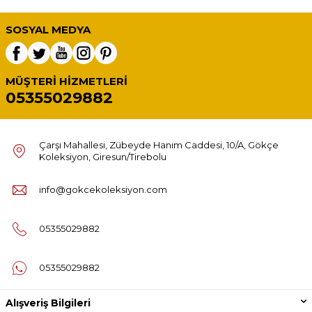
SOSYAL MEDYA
MÜŞTERI HIZMETLERI
05355029882
Çarşı Mahallesi, Zübeyde Hanım Caddesi, 10/A, Gökçe
Koleksiyon, Giresun/Tirebolu
info@gokcekoleksiyon.com
05355029882
05355029882
Alışveriş Bilgileri