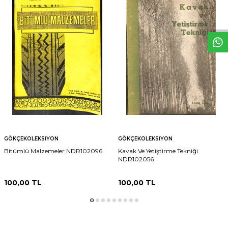
W
h
t
s
p
p
D
e
s
e
H
a
t
t
GÖKÇEKOLEKSIYON
GÖKÇEKOLEKSIYON
Bitümlü Malzemeler NDR102096
Kavak Ve Yetiştirme Tekniği
NDR102056
100,00
TL
100,00
TL