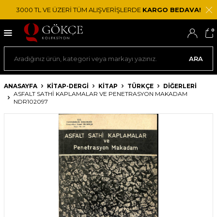
3000 TL VE ÜZERİ TÜM ALIŞVERİŞLERDE
KARGO BEDAVA!
0
ARA
ANASAYFA
KİTAP-DERGİ
KITAP
TÜRKÇE
DIĞERLERI
ASFALT SATHI KAPLAMALAR VE PENETRASYON MAKADAM
NDR102097