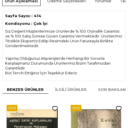
Ürün Açıklaması
Ödeme Seçenekleri
Yorumlar
Tavs
Sayfa Sayısı : 414
Kondisyonu : Çok İyi
Siz Değerli Müşterilerimize Ürünlerde % 100 Orjinallik Garantisi
ve % 100 Satış Sonrası Güven Garantisi Vermektedir. Ürünlerimiz
Titizlikle Ekspertiz Edilip Resimdeki Ürün Faturasıyla Birlikte
Gönderilmektedir.
Yapmış Olduğunuz Alışverişlerde Herhangi Bir Sorunla
Karşılaşmanız Durumunda Ürünlerimiz Bizim Tarafımızdan
Garantilidir.
Bizi Tercih Ettiğiniz İçin Teşekkür Ederiz.
BENZER ÜRÜNLER
İLGILI ÜRÜNLER
SON BAKILAN
YENI
YENI