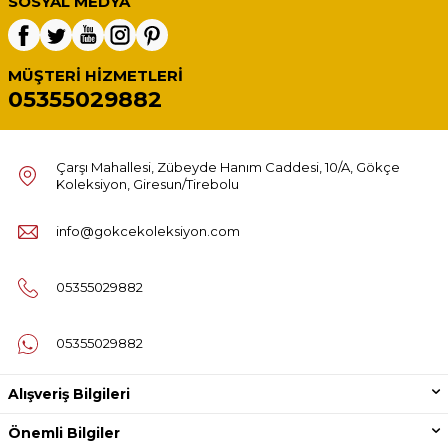
SOSYAL MEDYA
MÜŞTERI HIZMETLERI
05355029882
Çarşı Mahallesi, Zübeyde Hanım Caddesi, 10/A, Gökçe
Koleksiyon, Giresun/Tirebolu
info@gokcekoleksiyon.com
05355029882
05355029882
Alışveriş Bilgileri
Önemli Bilgiler