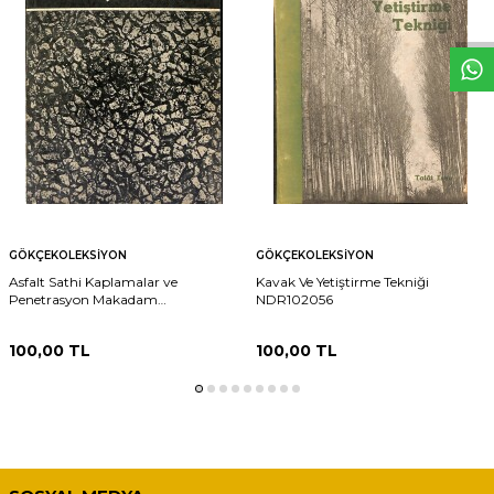
W
h
t
s
p
p
D
e
s
e
H
a
t
t
GÖKÇEKOLEKSIYON
GÖKÇEKOLEKSIYON
Asfalt Sathi Kaplamalar ve
Kavak Ve Yetiştirme Tekniği
Penetrasyon Makadam
NDR102056
NDR102097
100,00
TL
100,00
TL