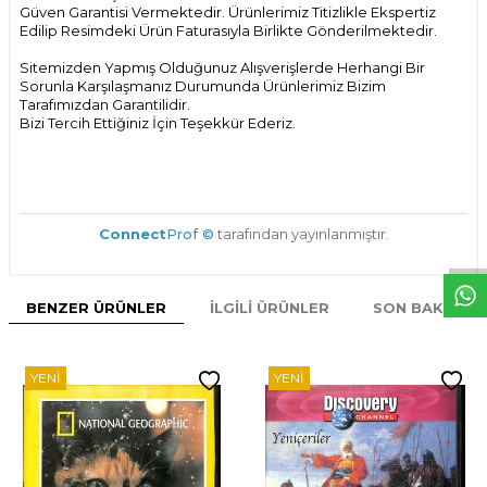
Güven Garantisi Vermektedir. Ürünlerimiz Titizlikle Ekspertiz
Edilip Resimdeki Ürün Faturasıyla Birlikte Gönderilmektedir.
Sitemizden Yapmış Olduğunuz Alışverişlerde Herhangi Bir
Sorunla Karşılaşmanız Durumunda Ürünlerimiz Bizim
Tarafımızdan Garantilidir.
Bizi Tercih Ettiğiniz İçin Teşekkür Ederiz.
W
h
t
s
p
p
D
e
s
e
H
a
t
t
Connect
Prof ©
tarafından yayınlanmıştır.
BENZER ÜRÜNLER
İLGILI ÜRÜNLER
SON BAKILAN
YENI
YENI