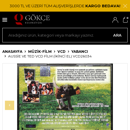
3000 TL VE ÜZERİ TÜM ALIŞVERİŞLERDE
KARGO BEDAVA!
0
ARA
ANASAYFA
MÜZİK-FİLM
VCD
YABANCI
AUSSIE VE TED VCD FILM (İKINCI EL) VCD26034