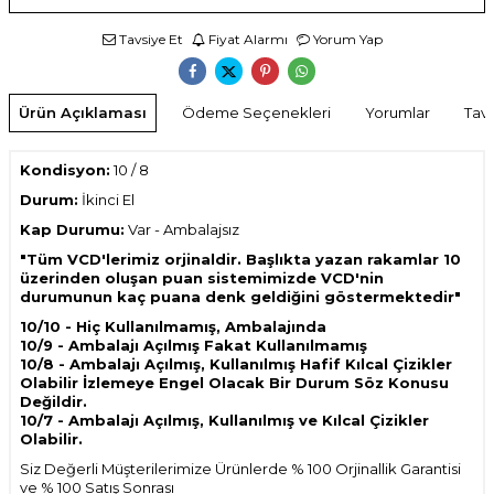
Tavsiye Et
Fiyat Alarmı
Yorum Yap
Ürün Açıklaması
Ödeme Seçenekleri
Yorumlar
Tavs
Kondisyon:
10 / 8
Durum:
İkinci El
Kap Durumu:
Var
- Ambalajsız
"Tüm VCD'lerimiz orjinaldir. Başlıkta yazan rakamlar 10
üzerinden oluşan puan sistemimizde VCD'nin
durumunun kaç puana denk geldiğini göstermektedir"
10/10 - Hiç Kullanılmamış, Ambalajında
10/9 - Ambalajı Açılmış Fakat Kullanılmamış
10/8 - Ambalajı Açılmış, Kullanılmış Hafif Kılcal Çizikler
Olabilir İzlemeye Engel Olacak Bir Durum Söz Konusu
Değildir.
10/7 - Ambalajı Açılmış, Kullanılmış ve Kılcal Çizikler
Olabilir.
Siz Değerli Müşterilerimize Ürünlerde % 100 Orjinallik Garantisi
ve % 100 Satış Sonrası