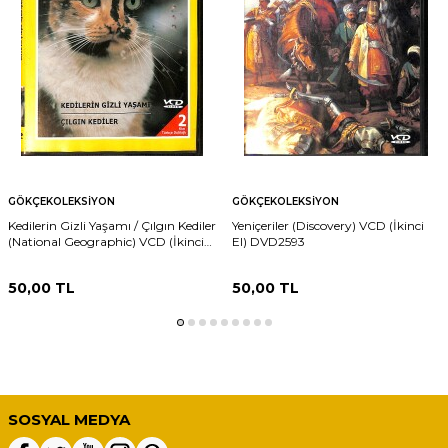
GÖKÇEKOLEKSIYON
GÖKÇEKOLEKSIYON
Kedilerin Gizli Yaşamı / Çılgın Kediler
Yeniçeriler (Discovery) VCD (İkinci
(National Geographic) VCD (İkinci
El) DVD2593
El) DVD2594
50,00
TL
50,00
TL
SOSYAL MEDYA