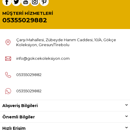
MÜŞTERI HIZMETLERI
05355029882
Çarşı Mahallesi, Zübeyde Hanım Caddesi, 10/A, Gökçe
Koleksiyon, Giresun/Tirebolu
info@gokcekoleksiyon.com
05355029882
05355029882
Alışveriş Bilgileri
Önemli Bilgiler
Hızlı Erişim