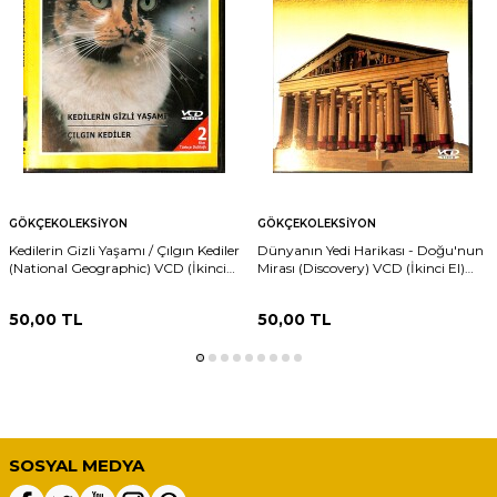
GÖKÇEKOLEKSIYON
GÖKÇEKOLEKSIYON
Kedilerin Gizli Yaşamı / Çılgın Kediler
Dünyanın Yedi Harikası - Doğu'nun
(National Geographic) VCD (İkinci
Mirası (Discovery) VCD (İkinci El)
El) DVD2594
DVD2592
50,00
TL
50,00
TL
SOSYAL MEDYA