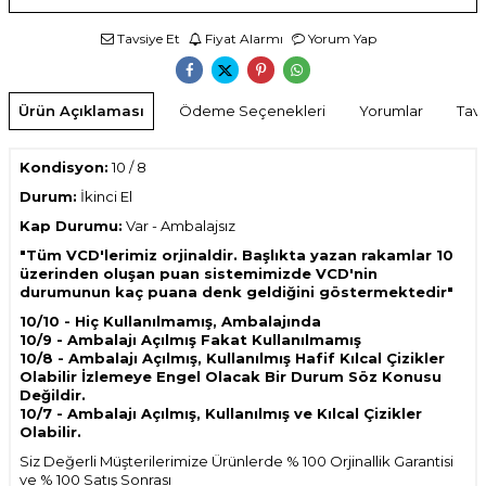
Tavsiye Et
Fiyat Alarmı
Yorum Yap
Ürün Açıklaması
Ödeme Seçenekleri
Yorumlar
Tavs
Kondisyon:
10 / 8
Durum:
İkinci El
Kap Durumu:
Var
- Ambalajsız
"Tüm VCD'lerimiz orjinaldir. Başlıkta yazan rakamlar 10
üzerinden oluşan puan sistemimizde VCD'nin
durumunun kaç puana denk geldiğini göstermektedir"
10/10 - Hiç Kullanılmamış, Ambalajında
10/9 - Ambalajı Açılmış Fakat Kullanılmamış
10/8 - Ambalajı Açılmış, Kullanılmış Hafif Kılcal Çizikler
Olabilir İzlemeye Engel Olacak Bir Durum Söz Konusu
Değildir.
10/7 - Ambalajı Açılmış, Kullanılmış ve Kılcal Çizikler
Olabilir.
Siz Değerli Müşterilerimize Ürünlerde % 100 Orjinallik Garantisi
ve % 100 Satış Sonrası