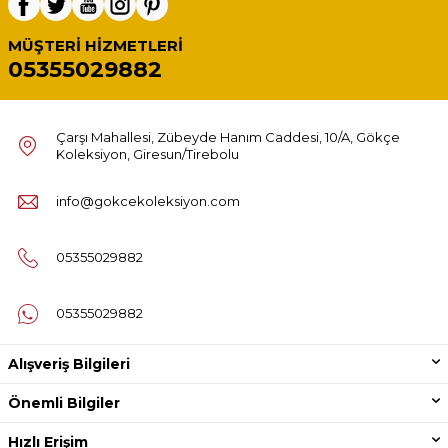
MÜŞTERI HIZMETLERI
05355029882
Çarşı Mahallesi, Zübeyde Hanım Caddesi, 10/A, Gökçe
Koleksiyon, Giresun/Tirebolu
info@gokcekoleksiyon.com
05355029882
05355029882
Alışveriş Bilgileri
Önemli Bilgiler
Hızlı Erişim