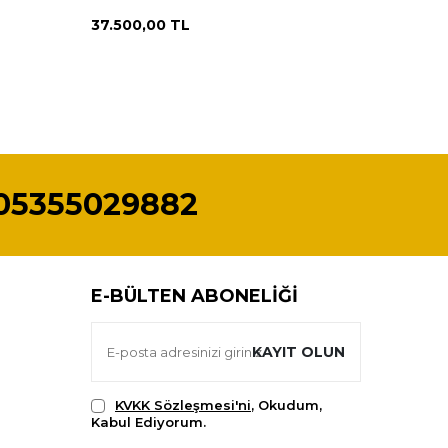
AOB150
37.500,00
TL
15.000,
05355029882
E-BÜLTEN ABONELIĞI
KAYIT OLUN
KVKK Sözleşmesi'ni
, Okudum,
Kabul Ediyorum.