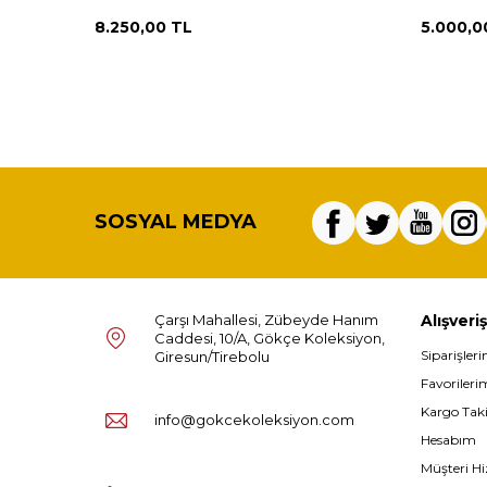
AOB2992
8.250,00
TL
5.000,0
SOSYAL MEDYA
Çarşı Mahallesi, Zübeyde Hanım
Alışveriş
Caddesi, 10/A, Gökçe Koleksiyon,
Siparişler
Giresun/Tirebolu
Favorileri
Kargo Tak
info@gokcekoleksiyon.com
Hesabım
Müşteri Hi