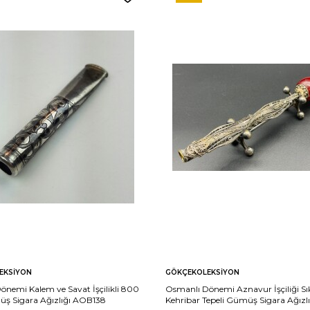
EKSIYON
GÖKÇEKOLEKSIYON
nemi Kalem ve Savat İşçilikli 800
Osmanlı Dönemi Aznavur İşçiliği S
ş Sigara Ağızlığı AOB138
Kehribar Tepeli Gümüş Sigara Ağızlı