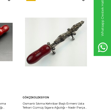
Whatsapp Destek Hattı
GÖKÇEKOLEKSIYON
GÖKÇEKO
ıkma
Osmanlı Sıkma Kehribar Başlı Ermeni Usta
Osmanlı H
ğı
Telkari Gümüş Sigara Ağızlığı – Nadir Parça
Ayar Güm