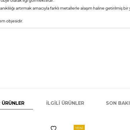
 obje olarak ilgi görmektedir.
anıklılığı artırmak amacıyla farklı metallerle alaşım haline getirilmiş bir
em objesidir.
 ÜRÜNLER
İLGILI ÜRÜNLER
SON BAK
YENI