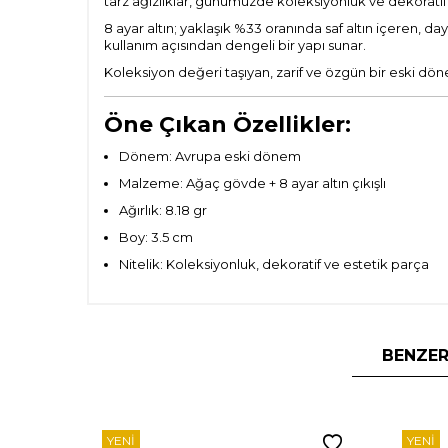
tarz ağızlıklar, günümüzde koleksiyonluk ve dekoratif
8 ayar altın; yaklaşık %33 oranında saf altın içeren, day
kullanım açısından dengeli bir yapı sunar.
Koleksiyon değeri taşıyan, zarif ve özgün bir eski dön
Öne Çıkan Özellikler:
Dönem: Avrupa eski dönem
Malzeme: Ağaç gövde + 8 ayar altın çıkışlı
Ağırlık: 8.18 gr
Boy: 3.5 cm
Nitelik: Koleksiyonluk, dekoratif ve estetik parça
BENZER
YENI
YENI