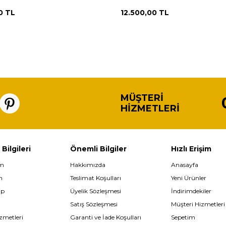
AOB2986
0
TL
12.500,00
TL
MÜŞTERI
HIZMETLERI
 Bilgileri
Önemli Bilgiler
Hızlı Erişim
im
Hakkımızda
Anasayfa
m
Teslimat Koşulları
Yeni Ürünler
ip
Üyelik Sözleşmesi
İndirimdekiler
Satış Sözleşmesi
Müşteri Hizmetleri
zmetleri
Garanti ve İade Koşulları
Sepetim