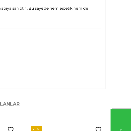
 yapıya sahiptir
. Bu sayede hem estetik hem de
ILANLAR
YENI
YENI