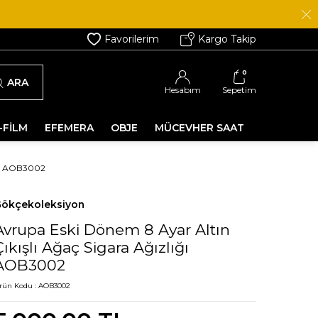
Favorilerim
Kargo Takip
0
ARA
Hesabım
Sepetim
-FİLM
EFEMERA
OBJE
MÜCEVHER SAAT
ĞI AOB3002
ökçekoleksiyon
Avrupa Eski Dönem 8 Ayar Altın
Çıkışlı Ağaç Sigara Ağızlığı
AOB3002
rün Kodu :
AOB3002