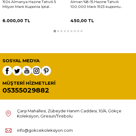
1924 Almanya Hazine Tahvili 5
Alman %8-15 Hazine Tahvili
Milyon Mark Kuponla İptal
100.000 Mark 1923 kuponlu
Edilmemiş 5.000.000 HSS464
HSS463
6.000,00
TL
450,00
TL
SOSYAL MEDYA
MÜŞTERI HIZMETLERI
05355029882
Çarşı Mahallesi, Zübeyde Hanım Caddesi, 10/A, Gökçe
Koleksiyon, Giresun/Tirebolu
info@gokcekoleksiyon.com