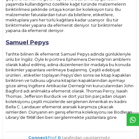
yaşamda kullandığımız özellikle kağıt türünde malzemelerin
biriktirilmesi şeklinde ortaya konan bir koleksiyon türü. Bu
malzemeler faturalardan tutun da biletlere, etiketlere,
mektuplara yani her türlü kağıtlara kadar uzanıyor. Bu tür
biriktirmeler yapana da efemerist deniyor. tür biriktirmeler
yapana da efemerist deniyor.
Samuel Pepys
Tarihte bilinen ilk efemerist Samuel Pepys adında günlükleriyle
ünlü bir İngiliz. Öyle ki portresi Ephemera Derneği'nin amblemi
olarak kabul edilmiş, adına düzenlenen bir madalya bu konuda
birikimler yapanlara verilmeye başlanmış. Çeşitli edebiyat
ürünleri , etiketler toplayan Pepys’den sonra ise kitap kapakları
biriktiren ve tutkusu uğruna kitapları kapaklarından ayırmayı
göze almış İngiltere Antikacılar Derneği’nin kurucularından John
Bagford adı anılmakta efemerist olarak. Thomas Percy, Isaiah
W
h
t
s
p
p
D
e
s
e
H
a
t
t
Thomas , Jefferson Burduck ve dört yüz bin parçadan oluşan
koleksiyonu çeşitli müzelerde sergilenen Amerikalı ev kadını
Bella C. Landauer efemerist ararsak karşımıza çıkacak
isimlerden. Dünyanın en geniş eferma koleksiyonu ise Bodleian
Library’de 1968’den beri sergilenmekte yazılanlara göre.
Connect
Prof ©
tarafından yayınlanmıştır.