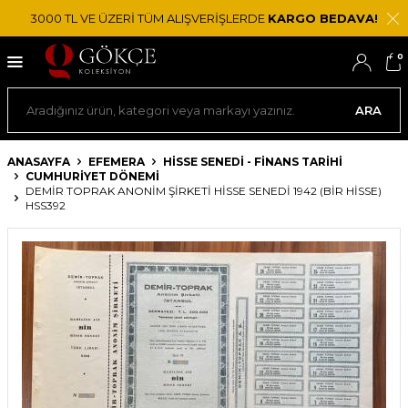
3000 TL VE ÜZERİ TÜM ALIŞVERİŞLERDE
KARGO BEDAVA!
0
ARA
ANASAYFA
EFEMERA
HISSE SENEDI - FINANS TARIHI
CUMHURIYET DÖNEMI
DEMIR TOPRAK ANONIM ŞIRKETI HISSE SENEDI 1942 (BIR HISSE)
HSS392