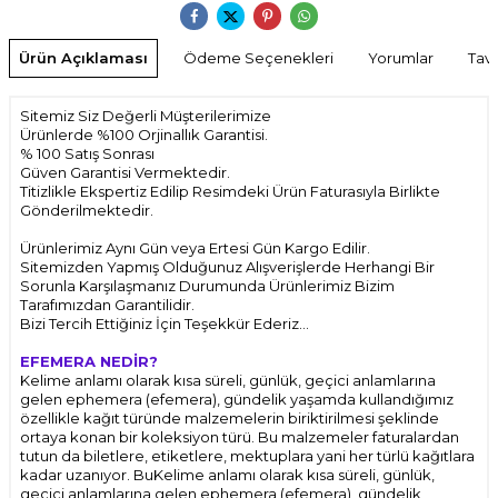
Ürün Açıklaması
Ödeme Seçenekleri
Yorumlar
Tavs
Sitemiz Siz Değerli Müşterilerimize
Ürünlerde %100 Orjinallık Garantisi.
% 100 Satış Sonrası
Güven Garantisi Vermektedir.
Titizlikle Ekspertiz Edilip Resimdeki Ürün Faturasıyla Birlikte
Gönderilmektedir.
Ürünlerimiz Aynı Gün veya Ertesi Gün Kargo Edilir.
Sitemizden Yapmış Olduğunuz Alışverişlerde Herhangi Bir
Sorunla Karşılaşmanız Durumunda Ürünlerimiz Bizim
Tarafımızdan Garantilidir.
Bizi Tercih Ettiğiniz İçin Teşekkür Ederiz...
EFEMERA NEDİR?
Kelime anlamı olarak kısa süreli, günlük, geçici anlamlarına
gelen ephemera (efemera), gündelik yaşamda kullandığımız
özellikle kağıt türünde malzemelerin biriktirilmesi şeklinde
ortaya konan bir koleksiyon türü. Bu malzemeler faturalardan
tutun da biletlere, etiketlere, mektuplara yani her türlü kağıtlara
kadar uzanıyor. BuKelime anlamı olarak kısa süreli, günlük,
geçici anlamlarına gelen ephemera (efemera), gündelik