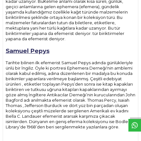
kadar uzanıyor. BuKelime anlamı olarak kısa süreli, günlük,
geçici anlamlarına gelen ephemera (efemera), gündelik
yaşamda kullandığımız özellikle kağıt türünde malzemelerin
biriktirilmesi şeklinde ortaya konan bir koleksiyon türü. Bu
malzemeler faturalardan tutun da biletlere, etiketlere,
mektuplara yani her türlü kağıtlara kadar uzanıyor. Bu tür
biriktirmeler yapana da efemerist deniyor. tür biriktirmeler
yapana da efemerist deniyor.
Samuel Pepys
Tarihte bilinen ilk efemerist Samuel Pepys adında günlükleriyle
ünlü bir İngiliz. Öyle ki portresi Ephemera Derneği'nin amblemi
olarak kabul edilmiş, adına düzenlenen bir madalya bu konuda
birikimler yapanlara verilmeye başlanmış. Çeşitli edebiyat
ürünleri , etiketler toplayan Pepys’den sonra ise kitap kapakları
biriktiren ve tutkusu uğruna kitapları kapaklarından ayırmayı
göze almış İngiltere Antikacılar Derneği’nin kurucularından John
Bagford adı anılmakta efemerist olarak. Thomas Percy, Isaiah
W
h
t
s
p
p
D
e
s
e
H
a
t
t
Thomas , Jefferson Burduck ve dört yüz bin parçadan oluşan
koleksiyonu çeşitli müzelerde sergilenen Amerikalı ev kadını
Bella C. Landauer efemerist ararsak karşımıza çıkacak
isimlerden. Dünyanın en geniş eferma koleksiyonu ise Bodleian
Library’de 1968’den beri sergilenmekte yazılanlara göre.