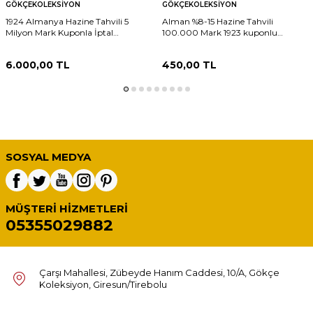
GÖKÇEKOLEKSIYON
GÖKÇEKOLEKSIYON
1924 Almanya Hazine Tahvili 5
Alman %8-15 Hazine Tahvili
Milyon Mark Kuponla İptal
100.000 Mark 1923 kuponlu
Edilmemiş 5.000.000 HSS464
HSS463
6.000,00
TL
450,00
TL
SOSYAL MEDYA
MÜŞTERI HIZMETLERI
05355029882
Çarşı Mahallesi, Zübeyde Hanım Caddesi, 10/A, Gökçe
Koleksiyon, Giresun/Tirebolu