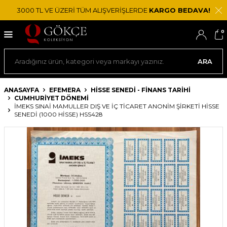
3000 TL VE ÜZERİ TÜM ALIŞVERİŞLERDE
KARGO BEDAVA!
0
ARA
ANASAYFA
EFEMERA
HISSE SENEDI - FINANS TARIHI
CUMHURIYET DÖNEMI
İMEKS SINAI MAMULLER DIŞ VE İÇ TICARET ANONIM ŞIRKETI HISSE
SENEDI (1000 HISSE) HSS428