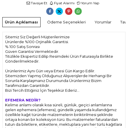
Tavsiye Et
Fiyat Alarmı
Yorum Yap
Ürün Açıklaması
Ödeme Seçenekleri
Yorumlar
Tavs
Sitemiz Siz Değerli Müşterilerimize
Ürünlerde %100 Orjinallık Garantisi.
% 100 Satış Sonrası
Güven Garantisi Vermektedir.
Titizlikle Ekspertiz Edilip Resimdeki Ürün Faturasıyla Birlikte
Gönderilmektedir.
Ürünlerimiz Aynı Gün veya Ertesi Gün Kargo Edilir.
Sitemizden Yapmış Olduğunuz Alışverişlerde Herhangi Bir
Sorunla Karşılaşmanız Durumunda Ürünlerimiz Bizim
Tarafımızdan Garantilidir.
Bizi Tercih Ettiğiniz İçin Teşekkür Ederiz...
EFEMERA NEDİR?
Kelime anlamı olarak kısa süreli, günlük, geçici anlamlarına
gelen ephemera (efemera), gündelik yaşamda kullandığımız
özellikle kağıt türünde malzemelerin biriktirilmesi şeklinde
ortaya konan bir koleksiyon türü. Bu malzemeler faturalardan
tutun da biletlere, etiketlere, mektuplara yani her türlü kağıtlara