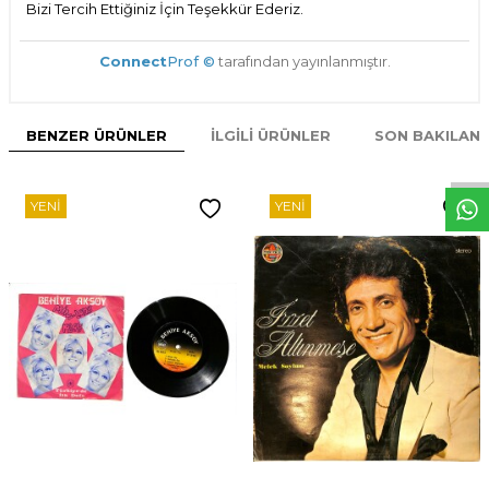
Bizi Tercih Ettiğiniz İçin Teşekkür Ederiz.
Connect
Prof ©
tarafından yayınlanmıştır.
W
h
t
s
p
p
D
e
s
e
H
a
t
t
BENZER ÜRÜNLER
İLGILI ÜRÜNLER
SON BAKILAN
YENI
YENI