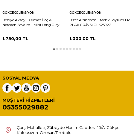
GÖKÇEKOLEKSIYON
GÖKÇEKOLEKSIYON
Behiye Aksoy – Olmaz İlaç &
İzzet Altınmeşe - Melek Soylum LP
Nereden Sevdim - Mini Long Play
PLAK (10/8.5) PLK25927
33'lük Plak (10/8) PLK27309
1.750,00
TL
1.000,00
TL
SOSYAL MEDYA
MÜŞTERI HIZMETLERI
05355029882
Çarşı Mahallesi, Zübeyde Hanım Caddesi, 10/A, Gökçe
Koleksiyon, Giresun/Tirebolu