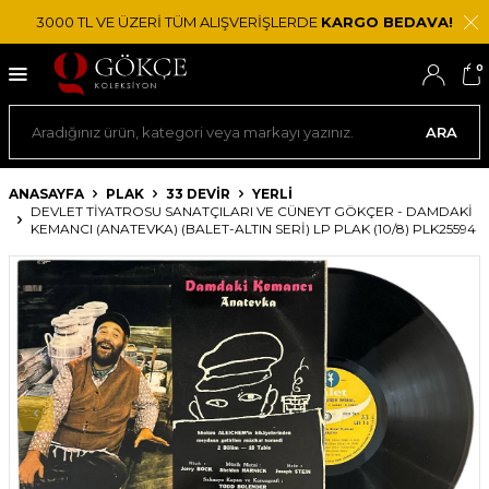
3000 TL VE ÜZERİ TÜM ALIŞVERİŞLERDE
KARGO BEDAVA!
0
ARA
ANASAYFA
PLAK
33 DEVIR
YERLI
DEVLET TIYATROSU SANATÇILARI VE CÜNEYT GÖKÇER ‎- DAMDAKI
KEMANCI (ANATEVKA) (BALET-ALTIN SERI) LP PLAK (10/8) PLK25594