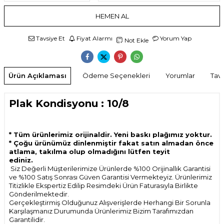
HEMEN AL
Tavsiye Et
Fiyat Alarmı
Yorum Yap
Not Ekle
Ürün Açıklaması
Ödeme Seçenekleri
Yorumlar
Tavs
Plak Kondisyonu : 10/8
* Tüm ürünlerimiz orijinaldir. Yeni baskı plağımız yoktur.
* Çoğu ürünümüz dinlenmiştir fakat satın almadan önce
atlama, takılma olup olmadığını lütfen teyit
ediniz.
Siz Değerli Müşterilerimize Ürünlerde %100 Orijinallık Garantisi
ve %100 Satış Sonrası Güven Garantisi Vermekteyiz. Ürünlerimiz
Titizlikle Ekspertiz Edilip Resimdeki Ürün Faturasıyla Birlikte
Gönderilmektedir.
Gerçekleştirmiş Olduğunuz Alışverişlerde Herhangi Bir Sorunla
Karşılaşmanız Durumunda Ürünlerimiz Bizim Tarafımızdan
Garantilidir.