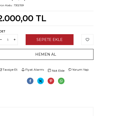
rün Kodu :
T302159
2.000,00
TL
DET
SEPETE EKLE
HEMEN AL
Tavsiye Et
Fiyat Alarmı
Yorum Yap
Not Ekle