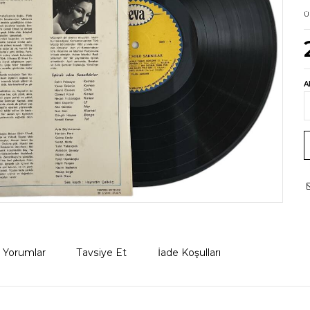
Ü
A
Yorumlar
Tavsiye Et
İade Koşulları