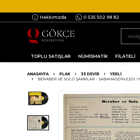
Hakkımızda
0 535 502 98 82
TOPLU SATIŞLAR
NÜMİSMATİK
FİLATELİ
ANASAYFA
PLAK
33 DEVIR
YERLI
BERABER VE SOLO ŞARKILAR - SABAHADDIN EZGI / NE