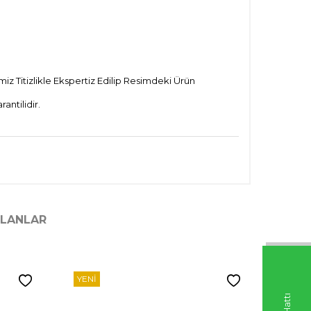
iz Titizlikle Ekspertiz Edilip Resimdeki Ürün
ntilidir.
ILANLAR
YENI
YENI