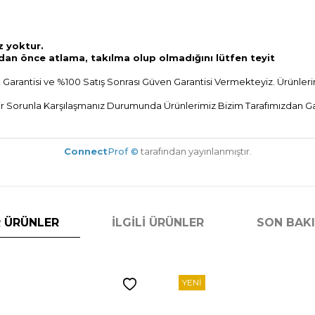
z yoktur.
dan önce atlama, takılma olup olmadığını lütfen teyit
 Garantisi ve %100 Satış Sonrası Güven Garantisi Vermekteyiz. Ürünlerim
r Sorunla Karşılaşmanız Durumunda Ürünlerimiz Bizim Tarafımızdan Gara
Connect
Prof ©
tarafından yayınlanmıştır.
 ÜRÜNLER
İLGILI ÜRÜNLER
SON BAK
YENI