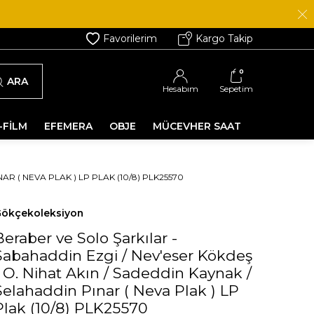
Favorilerim
Kargo Takip
0
ARA
Hesabım
Sepetim
-FİLM
EFEMERA
OBJE
MÜCEVHER SAAT
R ( NEVA PLAK ) LP PLAK (10/8) PLK25570
ökçekoleksiyon
Beraber ve Solo Şarkılar -
Sabahaddin Ezgi / Nev'eser Kökdeş
/ O. Nihat Akın / Sadeddin Kaynak /
Selahaddin Pınar ( Neva Plak ) LP
Plak (10/8) PLK25570