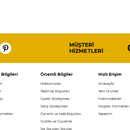
MÜŞTERI
HIZMETLERI
 Bilgileri
Önemli Bilgiler
Hızlı Erişim
im
Hakkımızda
Anasayfa
m
Teslimat Koşulları
Yeni Ürünler
ip
Üyelik Sözleşmesi
İndirimdekiler
Satış Sözleşmesi
Müşteri Hizmetleri
zmetleri
Garanti ve İade Koşulları
Sepetim
Gizlilik ve Güvenlik
Sık Sorulan Sorular