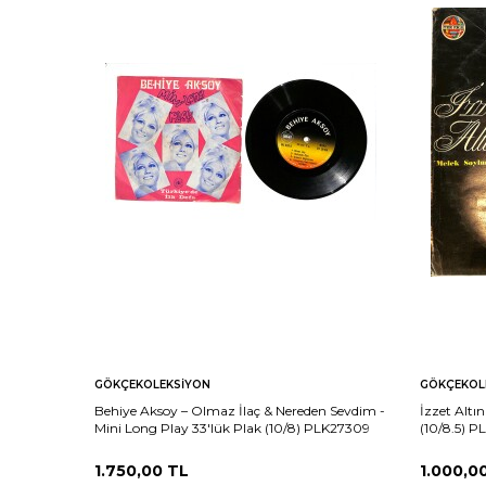
GÖKÇEKOLEKSIYON
GÖKÇEKOL
Behiye Aksoy – Olmaz İlaç & Nereden Sevdim -
İzzet Alt
Mini Long Play 33'lük Plak (10/8) PLK27309
(10/8.5) P
1.750,00
TL
1.000,0