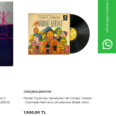
Whatsapp Destek Hattı
GÖKÇEKOLEKSIYON
GÖKÇEKO
ve 2.
Devlet Tiyatrosu Sanatçıları Ve Cüneyt Gökçer
Paganini 
LK25926
‎- Damdaki Kemancı (Anatevka) (Balet-Altın
Cantabile
Seri) LP Plak (10/8) PLK25594
(10/8) PL
1.500,00
TL
1.500,0