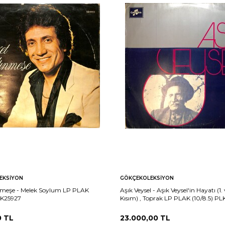
EKSIYON
GÖKÇEKOLEKSIYON
ınmeşe - Melek Soylum LP PLAK
Aşık Veysel - Aşık Veysel'in Hayatı (1. 
LK25927
Kısım) , Toprak LP PLAK (10/8.5) P
0
TL
23.000,00
TL