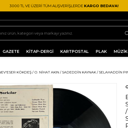
3000 TL VE ÜZERİ TÜM ALIŞVERİŞLERDE
KARGO BEDAVA!
GAZETE
KİTAP-DERGİ
KARTPOSTAL
PLAK
MÜZİK
V'ESER KÖKDEŞ / O. NIHAT AKIN / SADEDDIN KAYNAK / SELAHADDIN PINA
G