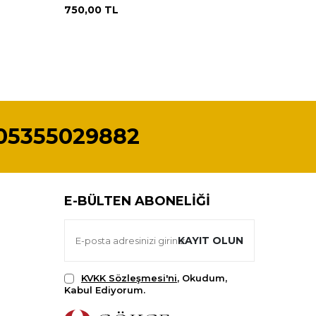
750,00
TL
350,00
05355029882
E-BÜLTEN ABONELIĞI
KAYIT OLUN
KVKK Sözleşmesi'ni
, Okudum,
Kabul Ediyorum.