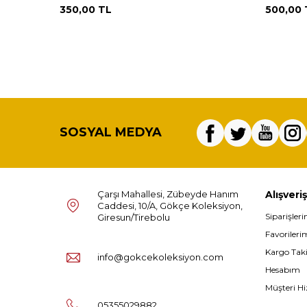
350,00
TL
500,00
SOSYAL MEDYA
Çarşı Mahallesi, Zübeyde Hanım
Alışveriş
Caddesi, 10/A, Gökçe Koleksiyon,
Siparişler
Giresun/Tirebolu
Favorileri
Kargo Tak
info@gokcekoleksiyon.com
Hesabım
Müşteri Hi
05355029882