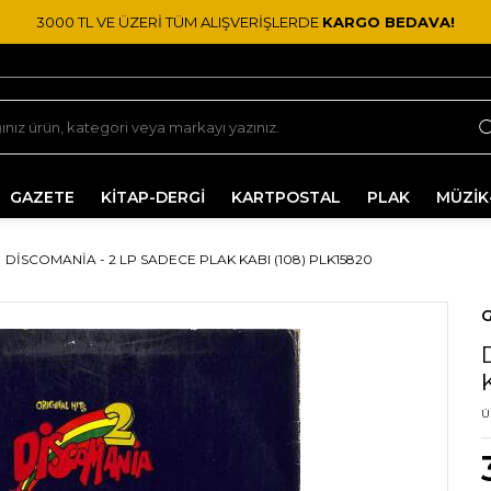
3000 TL VE ÜZERİ TÜM ALIŞVERİŞLERDE
KARGO BEDAVA!
GAZETE
KİTAP-DERGİ
KARTPOSTAL
PLAK
MÜZİK
DISCOMANIA - 2 LP SADECE PLAK KABI (108) PLK15820
G
Ü