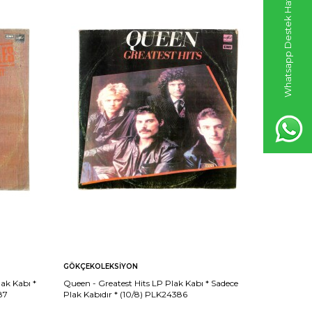
Whatsapp Destek Hattı
GÖKÇEKOLEKSIYON
GÖKÇEKO
ak Kabı *
Queen - Greatest Hits LP Plak Kabı * Sadece
John Tra
87
Plak Kabıdır * (10/8) PLK24386
You***PL