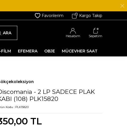
Favorilerim
Kargo Takip
0
ARA
Hesabım
Sepetim
-FİLM
EFEMERA
OBJE
MÜCEVHER SAAT
ökçekoleksiyon
Discomania - 2 LP SADECE PLAK
KABI (108) PLK15820
rün Kodu :
PLK15820
350,00
TL