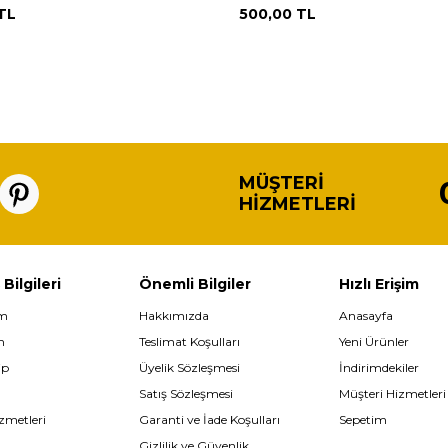
TL
500,00
TL
MÜŞTERI
HIZMETLERI
 Bilgileri
Önemli Bilgiler
Hızlı Erişim
im
Hakkımızda
Anasayfa
m
Teslimat Koşulları
Yeni Ürünler
ip
Üyelik Sözleşmesi
İndirimdekiler
Satış Sözleşmesi
Müşteri Hizmetleri
zmetleri
Garanti ve İade Koşulları
Sepetim
Gizlilik ve Güvenlik