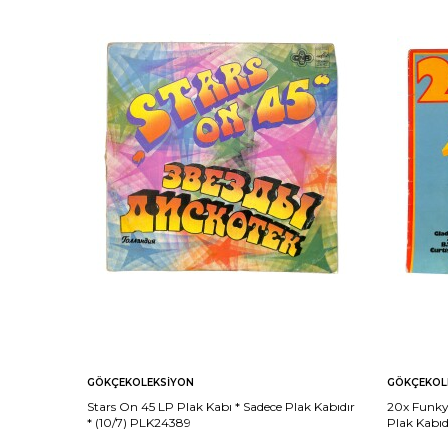
GÖKÇEKOLEKSIYON
GÖKÇEKOL
Stars On 45 LP Plak Kabı * Sadece Plak Kabıdır
20x Funky
* (10/7) PLK24389
Plak Kabıd