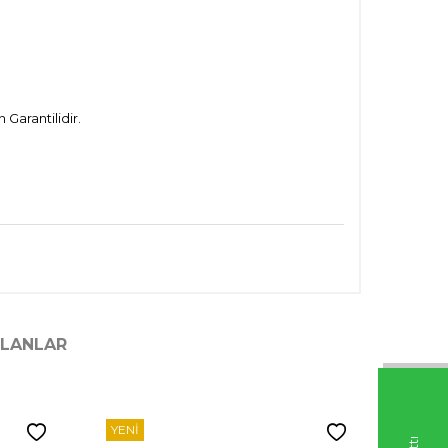
Garantilidir.
ILANLAR
YENI
YENI