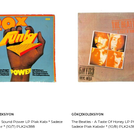
EKSIYON
GÖKÇEKOLEKSIYON
 Sound Power LP Plak Kabı * Sadece
The Beatles - A Taste Of Honey LP Pl
ır * (10/7) PLK24388
Sadece Plak Kabıdır * (10/8) PLK243