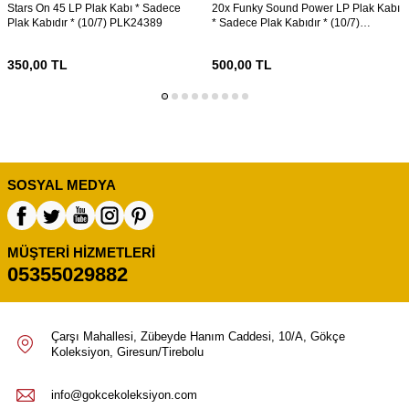
Stars On 45 LP Plak Kabı * Sadece
20x Funky Sound Power LP Plak Kabı
Plak Kabıdır * (10/7) PLK24389
* Sadece Plak Kabıdır * (10/7)
PLK24388
350,00
TL
500,00
TL
SOSYAL MEDYA
MÜŞTERI HIZMETLERI
05355029882
Çarşı Mahallesi, Zübeyde Hanım Caddesi, 10/A, Gökçe
Koleksiyon, Giresun/Tirebolu
info@gokcekoleksiyon.com