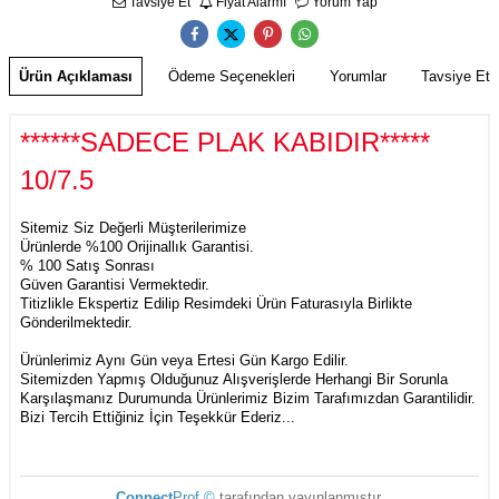
Tavsiye Et
Fiyat Alarmı
Yorum Yap
Ürün Açıklaması
Ödeme Seçenekleri
Yorumlar
Tavsiye Et
******SADECE PLAK KABIDIR*****
10/7.5
Sitemiz Siz Değerli Müşterilerimize
Ürünlerde %100 Orijinallık Garantisi.
% 100 Satış Sonrası
Güven Garantisi Vermektedir.
Titizlikle Ekspertiz Edilip Resimdeki Ürün Faturasıyla Birlikte
Gönderilmektedir.
Ürünlerimiz Aynı Gün veya Ertesi Gün Kargo Edilir.
Sitemizden Yapmış Olduğunuz Alışverişlerde Herhangi Bir Sorunla
Karşılaşmanız Durumunda Ürünlerimiz Bizim Tarafımızdan Garantilidir.
Bizi Tercih Ettiğiniz İçin Teşekkür Ederiz...
Connect
Prof ©
tarafından yayınlanmıştır.