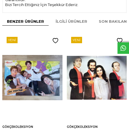
Bizi Tercih Ettiğiniz İçin Teşekkür Ederiz.
BENZER ÜRÜNLER
İLGILI ÜRÜNLER
SON BAKILAN
W
h
t
s
p
p
D
e
s
e
H
a
t
t
YENI
YENI
GÖKÇEKOLEKSIYON
GÖKÇEKOLEKSIYON