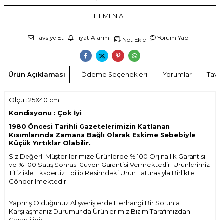
HEMEN AL
Tavsiye Et
Fiyat Alarmı
Yorum Yap
Not Ekle
Ürün Açıklaması
Ödeme Seçenekleri
Yorumlar
Tavs
Ölçü : 25X40 cm
Kondisyonu : Çok İyi
1980 Öncesi Tarihli Gazetelerimizin Katlanan
Kısımlarında Zamana Bağlı Olarak Eskime Sebebiyle
Küçük Yırtıklar Olabilir.
Siz Değerli Müşterilerimize Ürünlerde % 100 Orjinallik Garantisi
ve % 100 Satış Sonrası Güven Garantisi Vermektedir. Ürünlerimiz
Titizlikle Ekspertiz Edilip Resimdeki Ürün Faturasıyla Birlikte
Gönderilmektedir.
Yapmış Olduğunuz Alışverişlerde Herhangi Bir Sorunla
Karşılaşmanız Durumunda Ürünlerimiz Bizim Tarafımızdan
Garantilidir.