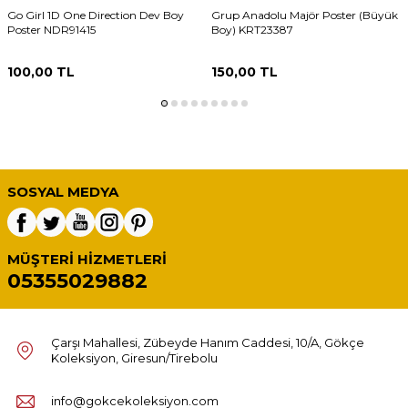
Go Girl 1D One Direction Dev Boy
Grup Anadolu Majör Poster (Büyük
Poster NDR91415
Boy) KRT23387
100,00
TL
150,00
TL
SOSYAL MEDYA
MÜŞTERI HIZMETLERI
05355029882
Çarşı Mahallesi, Zübeyde Hanım Caddesi, 10/A, Gökçe
Koleksiyon, Giresun/Tirebolu
info@gokcekoleksiyon.com