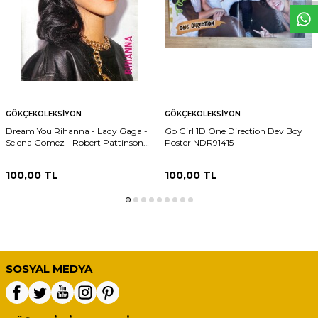
GÖKÇEKOLEKSIYON
GÖKÇEKOLEKSIYON
Dream You Rihanna - Lady Gaga -
Go Girl 1D One Direction Dev Boy
Selena Gomez - Robert Pattinson
Poster NDR91415
Orta Boy Poster NDR91416
100,00
TL
100,00
TL
SOSYAL MEDYA