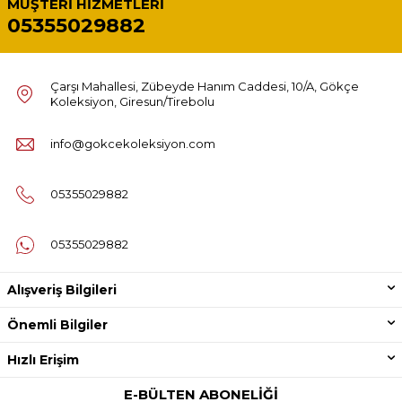
MÜŞTERI HIZMETLERI
05355029882
Çarşı Mahallesi, Zübeyde Hanım Caddesi, 10/A, Gökçe
Koleksiyon, Giresun/Tirebolu
info@gokcekoleksiyon.com
05355029882
05355029882
Alışveriş Bilgileri
Önemli Bilgiler
Hızlı Erişim
E-BÜLTEN ABONELIĞI