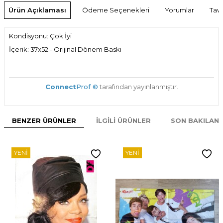
Ürün Açıklaması
Ödeme Seçenekleri
Yorumlar
Tavs
Kondisyonu: Çok İyi
İçerik: 37x52 - Orijinal Dönem Baskı
Connect
Prof ©
tarafından yayınlanmıştır.
BENZER ÜRÜNLER
İLGILI ÜRÜNLER
SON BAKILAN
YENI
YENI
W
h
t
s
p
p
D
e
s
e
H
a
t
t