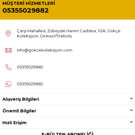
MÜŞTERI HIZMETLERI
05355029882
Çarşı Mahallesi, Zübeyde Hanım Caddesi, 10/A, Gökçe
Koleksiyon, Giresun/Tirebolu
info@gokcekoleksiyon.com
05355029882
05355029882
Alışveriş Bilgileri
Önemli Bilgiler
Hızlı Erişim
E-BÜLTEN ABONELIĞI