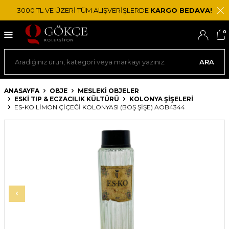
3000 TL VE ÜZERİ TÜM ALIŞVERİŞLERDE
KARGO BEDAVA!
0
ARA
ANASAYFA
OBJE
MESLEKI OBJELER
ESKI TIP & ECZACILIK KÜLTÜRÜ
KOLONYA ŞIŞELERI
ES-KO LIMON ÇIÇEĞI KOLONYASI (BOŞ ŞIŞE) AOB4344