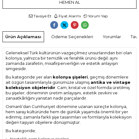
HEMEN AL
Tavsiye Et
Fiyat Alarmı
Yorum Yap
Ürün Açıklaması
Ödeme Seçenekleri
Yorumlar
Tavs
Geleneksel Türk kültürünün vazgeçilmez unsurlarından biri olan
kolonya, yalnızca bir temizlik ve ferahlık ürünü değil; aynı
zamanda zarafetin, misafirperverliğin ve estetik anlayışın
simgesidir.
Bu kategoride yer alan
kolonya şişeleri
, geçmiş dönemlere
ait özgün tasarımlarıyla günümüze ulaşmış
antika ve vintage
koleksiyon objeleridir
. Cam, kristal ve özel formda üretilmiş
bu şişeler; döneminin üretim anlayışını, estetik zevkini ve
zanaatkârlığını yansıtan nadir parçalardır.
Osmanlı’dan Cumhuriyet dönemine uzanan süreçte kolonya,
hem saray kültüründe hem de günlük yaşamda önemli bir yer
edinmiş; zamanla farklı şişe tasarımları ve formlarıyla koleksiyon
değeri taşıyan objelere dönüşmüştür.
Bu kategoride;