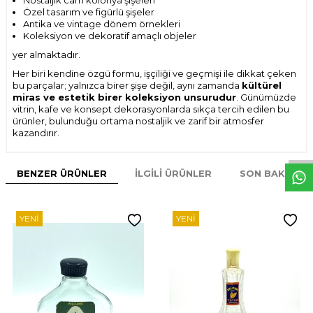
Nostaljik cam kolonya şişeleri
Özel tasarım ve figürlü şişeler
Antika ve vintage dönem örnekleri
Koleksiyon ve dekoratif amaçlı objeler
yer almaktadır.
Her biri kendine özgü formu, işçiliği ve geçmişi ile dikkat çeken
bu parçalar; yalnızca birer şişe değil, aynı zamanda
kültürel
miras ve estetik birer koleksiyon unsurudur
. Günümüzde
vitrin, kafe ve konsept dekorasyonlarda sıkça tercih edilen bu
ürünler, bulunduğu ortama nostaljik ve zarif bir atmosfer
W
h
t
s
p
p
D
e
s
e
H
a
t
t
kazandırır.
BENZER ÜRÜNLER
İLGILI ÜRÜNLER
SON BAKILAN
YENI
YENI