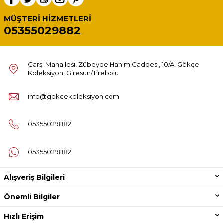
MÜŞTERI HIZMETLERI
05355029882
Çarşı Mahallesi, Zübeyde Hanım Caddesi, 10/A, Gökçe
Koleksiyon, Giresun/Tirebolu
info@gokcekoleksiyon.com
05355029882
05355029882
Alışveriş Bilgileri
Önemli Bilgiler
Hızlı Erişim