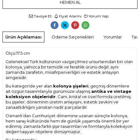
HEMEN AL
Tavsiye Et
Fiyat Alarmı
Yorum Yap
Ürün Açıklaması
Ödeme Seçenekleri
Yorumlar
Tavs
Ölçü:17.5 cm
Geleneksel Türk kültürünün vazgeçilmez unsurlarından biri olan
kolonya, yalnızca bir temizlik ve ferahlık ürünü değil; aynı
zamanda zarafetin, misafirperverliğin ve estetik anlayışın
simgesidir.
Bu kategoride yer alan
kolonya şişeleri
, geçmiş dönemlere
ait özgün tasarımlarıyla günümüze ulaşmış
antika ve vintage
koleksiyon objeleridir
. Cam, kristal ve özel formda üretilmiş
bu şişeler; döneminin üretim anlayışını, estetik zevkini ve
zanaatkârlığını yansıtan nadir parçalardır.
Osmanlı’dan Cumhuriyet dönemine uzanan süreçte kolonya,
hem saray kültüründe hem de günlük yaşamda önemli bir yer
edinmiş; zamanla farklı şişe tasarımları ve formlarıyla koleksiyon
değeri taşıyan objelere dönüşmüştür.