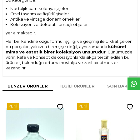
Bu kategoride;
Nostaljik cam kolonya şişeleri
Özel tasarım ve figürlü şişeler
Antika ve vintage dönem örnekleri
Koleksiyon ve dekoratif amaçlı objeler
yer almaktadır.
Her biri kendine özgü formu, işçiliği ve geçmişi ile dikkat çeken
bu parçalar; yalnızca birer şişe değil, aynı zamanda
kültürel
miras ve estetik birer koleksiyon unsurudur
. Günümüzde
vitrin, kafe ve konsept dekorasyonlarda sıkça tercih edilen bu
W
h
t
s
p
p
D
e
s
e
H
a
t
t
ürünler, bulunduğu ortama nostaljik ve zarif bir atmosfer
kazandırır.
BENZER ÜRÜNLER
İLGILI ÜRÜNLER
SON BAKILAN
YENI
YENI