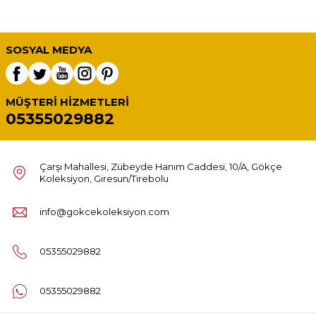
SOSYAL MEDYA
MÜŞTERI HIZMETLERI
05355029882
Çarşı Mahallesi, Zübeyde Hanım Caddesi, 10/A, Gökçe
Koleksiyon, Giresun/Tirebolu
info@gokcekoleksiyon.com
05355029882
05355029882