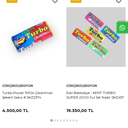
W
h
t
s
p
p
D
e
s
e
H
a
t
t
GÖKÇEKOLEKSIYON
GÖKÇEKOLEKSIYON
Turbo Power 1990s Çıkartmalı
Eski Bakkaliye - KENT TURBO
Şekerli Sakız # SKZ2374
SUPER 2000 Ful Set Nadir SKZ457
4.500,00
TL
19.350,00
TL