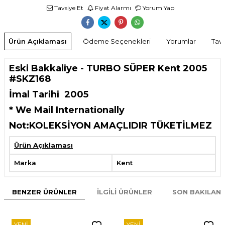
Tavsiye Et
Fiyat Alarmı
Yorum Yap
Ürün Açıklaması
Ödeme Seçenekleri
Yorumlar
Tavs
Eski Bakkaliye - TURBO SÜPER Kent 2005
#SKZ168
İmal Tarihi
2005
* We Mail Internationally
Not:KOLEKSİYON AMAÇLIDIR TÜKETİLMEZ
Ürün Açıklaması
Marka
Kent
BENZER ÜRÜNLER
İLGILI ÜRÜNLER
SON BAKILAN
YENI
YENI