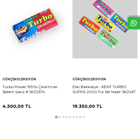
W
h
t
s
p
p
D
e
s
e
H
a
t
t
GÖKÇEKOLEKSIYON
GÖKÇEKOLEKSIYON
Turbo Power 1990s Çıkartmalı
Eski Bakkaliye - KENT TURBO
Şekerli Sakız # SKZ2374
SUPER 2000 Ful Set Nadir SKZ457
4.500,00
TL
19.350,00
TL