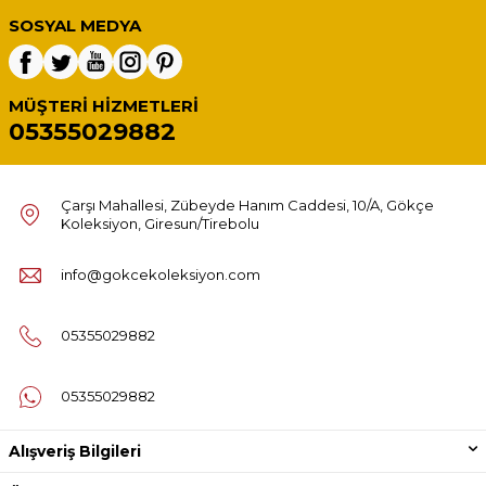
SOSYAL MEDYA
MÜŞTERI HIZMETLERI
05355029882
Çarşı Mahallesi, Zübeyde Hanım Caddesi, 10/A, Gökçe
Koleksiyon, Giresun/Tirebolu
info@gokcekoleksiyon.com
05355029882
05355029882
Alışveriş Bilgileri