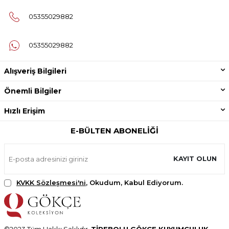
05355029882
05355029882
Alışveriş Bilgileri
Önemli Bilgiler
Hızlı Erişim
E-BÜLTEN ABONELIĞI
KAYIT OLUN
KVKK Sözleşmesi'ni
, Okudum, Kabul Ediyorum.
©2023 Tüm Hakkı Saklıdır.
TİREBOLU GÖKÇE KUYUMCULUK