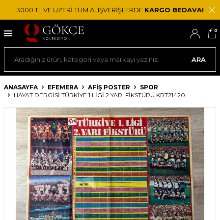
3000 TL VE ÜZERİ TÜM ALIŞVERİŞLERDE
KARGO BEDAVA!
0
ARA
ANASAYFA
EFEMERA
AFIŞ POSTER
SPOR
HAYAT DERGISI TÜRKIYE 1.LIGI 2.YARI FIKSTÜRÜ KRT21420