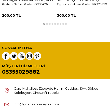
Ses Dergisi B. Mustafa, Necdet, Fatih
Tercüman Çocuk Galatasaray
Poster - Nilüfer Poster KRT21426
Oyuncu Kadrosu Posteri KRT23950
200,00
TL
300,00
TL
SOSYAL MEDYA
MÜŞTERI HIZMETLERI
05355029882
Çarşı Mahallesi, Zübeyde Hanım Caddesi, 10/A, Gökçe
Koleksiyon, Giresun/Tirebolu
info@gokcekoleksiyon.com