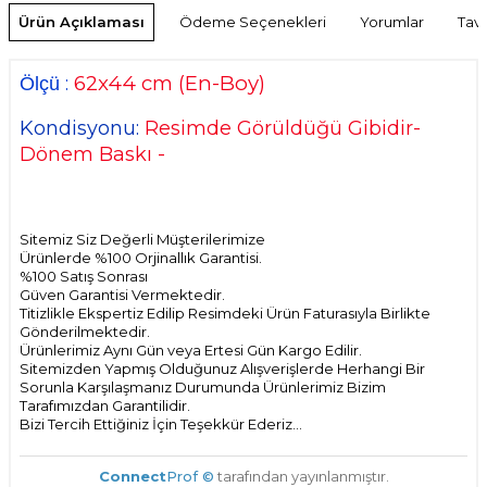
Ürün Açıklaması
Ödeme Seçenekleri
Yorumlar
Tavs
62
x44 cm
(En-Boy)
:
Ölçü
Kondisyonu:
Resimde Görüldüğü Gibidir-
Dönem Baskı -
Sitemiz Siz Değerli Müşterilerimize
Ürünlerde %100 Orjinallık Garantisi.
%100 Satış Sonrası
Güven Garantisi Vermektedir.
Titizlikle Ekspertiz Edilip Resimdeki Ürün Faturasıyla Birlikte
Gönderilmektedir.
Ürünlerimiz Aynı Gün veya Ertesi Gün Kargo Edilir.
Sitemizden Yapmış Olduğunuz Alışverişlerde Herhangi Bir
Sorunla Karşılaşmanız Durumunda Ürünlerimiz Bizim
Tarafımızdan Garantilidir.
Bizi Tercih Ettiğiniz İçin Teşekkür Ederiz...
Connect
Prof ©
tarafından yayınlanmıştır.