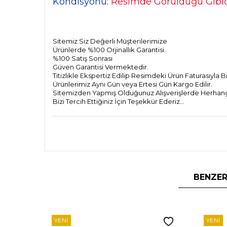
Kondisyonu:
Resimde Görüldüğü Gibid
Sitemiz Siz Değerli Müşterilerimize
Ürünlerde %100 Orjinallık Garantisi.
%100 Satış Sonrası
Güven Garantisi Vermektedir.
Titizlikle Ekspertiz Edilip Resimdeki Ürün Faturasıyla 
Ürünlerimiz Aynı Gün veya Ertesi Gün Kargo Edilir.
Sitemizden Yapmış Olduğunuz Alışverişlerde Herhangi 
Bizi Tercih Ettiğiniz İçin Teşekkür Ederiz...
BENZER
YENI
YENI