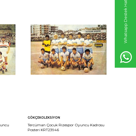
Whatsapp Destek Hattı
GÖKÇEKOLEKSIYON
GÖKÇEKO
yuncu
Tercüman Çocuk Rizespor Oyuncu Kadrosu
Hayat Der
Posteri KRT23946