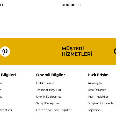
TL
300,00
TL
MÜŞTERI
HIZMETLERI
 Bilgileri
Önemli Bilgiler
Hızlı Erişim
im
Hakkımızda
Anasayfa
m
Teslimat Koşulları
Yeni Ürünler
ip
Üyelik Sözleşmesi
İndirimdekiler
Satış Sözleşmesi
Müşteri Hizmetleri
zmetleri
Garanti ve İade Koşulları
Sepetim