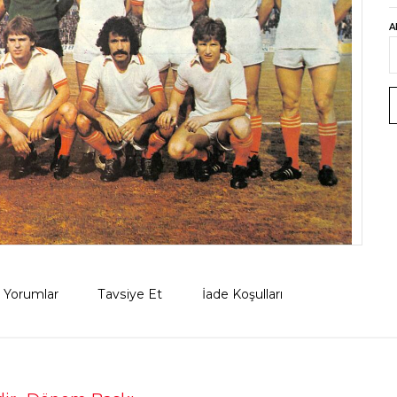
A
Yorumlar
Tavsiye Et
İade Koşulları