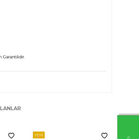
Garantilidir.
ILANLAR
YENI
YENI