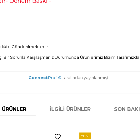
ir- Dönem Baskı -
Birlikte Gönderilmektedir.
Bir Sorunla Karşılaşmanız Durumunda Ürünlerimiz Bizim Tarafımızdan 
Connect
Prof ©
tarafından yayınlanmıştır.
 ÜRÜNLER
İLGILI ÜRÜNLER
SON BAK
YENI