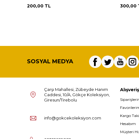
200,00
TL
300,00
SOSYAL MEDYA
Çarşı Mahallesi, Zübeyde Hanım
Alışveriş
Caddesi, 10/A, Gökçe Koleksiyon,
Siparişler
Giresun/Tirebolu
Favorileri
Kargo Tak
info@gokcekoleksiyon.com
Hesabım
Müşteri Hi