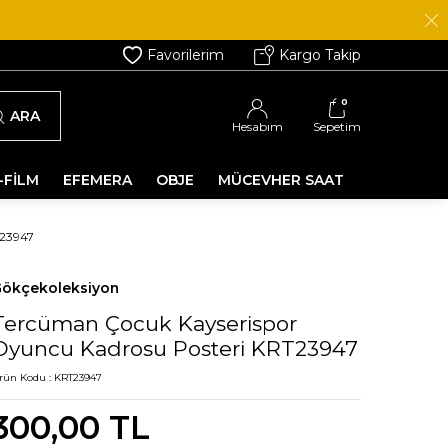
Favorilerim
Kargo Takip
0
ARA
Hesabım
Sepetim
-FİLM
EFEMERA
OBJE
MÜCEVHER SAAT
23947
ökçekoleksiyon
Tercüman Çocuk Kayserispor
Oyuncu Kadrosu Posteri KRT23947
rün Kodu :
KRT23947
300,00
TL