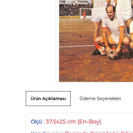
Ürün Açıklaması
Ödeme Seçenekleri
37.5
x25 cm
(En-Boy)
:
Ölçü