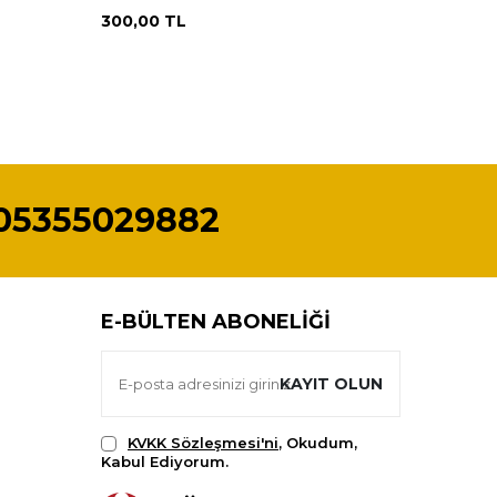
300,00
TL
100,00
05355029882
E-BÜLTEN ABONELIĞI
KAYIT OLUN
KVKK Sözleşmesi'ni
, Okudum,
Kabul Ediyorum.