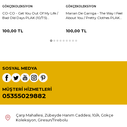
GÖKÇEKOLEKSIYON
GÖKÇEKOLEKSIYON
CO-CO - Get You Out Of My Life /
Marian De Garriga - The Way I Feel
Bad Old Days PLAK (10/7.5)
About You / Pretty Clothes PLAK
PLK24274
(10/7.5) PLK24273
100,00
TL
100,00
TL
SOSYAL MEDYA
MÜŞTERI HIZMETLERI
05355029882
Çarşı Mahallesi, Zübeyde Hanım Caddesi, 10/A, Gökçe
Koleksiyon, Giresun/Tirebolu