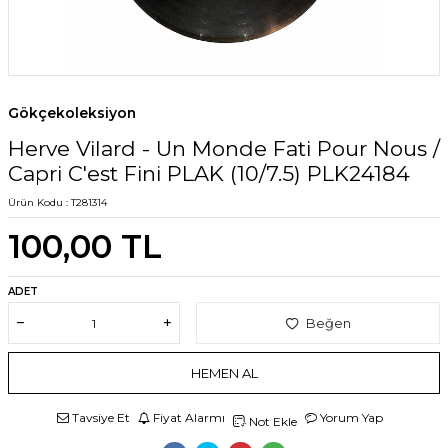
Gökçekoleksiyon
Herve Vilard - Un Monde Fati Pour Nous /
Capri C'est Fini PLAK (10/7.5) PLK24184
Ürün Kodu :
T281314
100,00
TL
ADET
Beğen
HEMEN AL
Tavsiye Et
Fiyat Alarmı
Yorum Yap
Not Ekle