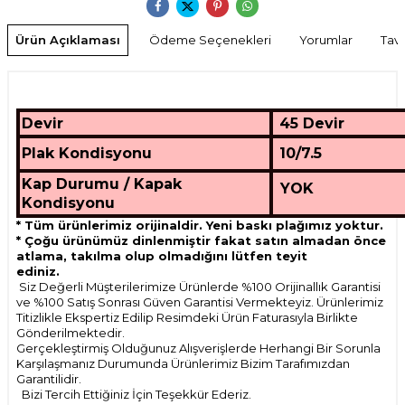
Ürün Açıklaması
Ödeme Seçenekleri
Yorumlar
Tavs
Devir
45 Devir
Plak Kondisyonu
10/7.5
Kap Durumu / Kapak
YOK
Kondisyonu
* Tüm ürünlerimiz orijinaldir. Yeni baskı plağımız yoktur.
* Çoğu ürünümüz dinlenmiştir fakat satın almadan önce
atlama, takılma olup olmadığını lütfen teyit
ediniz.
Siz Değerli Müşterilerimize Ürünlerde %100 Orijinallık Garantisi
ve %100 Satış Sonrası Güven Garantisi Vermekteyiz. Ürünlerimiz
Titizlikle Ekspertiz Edilip Resimdeki Ürün Faturasıyla Birlikte
Gönderilmektedir.
Gerçekleştirmiş Olduğunuz Alışverişlerde Herhangi Bir Sorunla
Karşılaşmanız Durumunda Ürünlerimiz Bizim Tarafımızdan
Garantilidir.
Bizi Tercih Ettiğiniz İçin Teşekkür Ederiz.