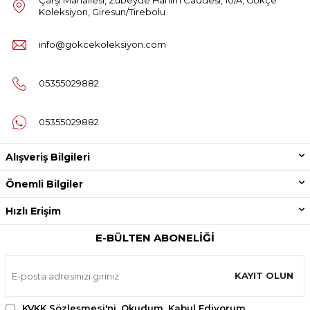
Koleksiyon, Giresun/Tirebolu
info@gokcekoleksiyon.com
05355029882
05355029882
Alışveriş Bilgileri
Önemli Bilgiler
Hızlı Erişim
E-BÜLTEN ABONELIĞI
KAYIT OLUN
KVKK Sözleşmesi'ni
, Okudum, Kabul Ediyorum.