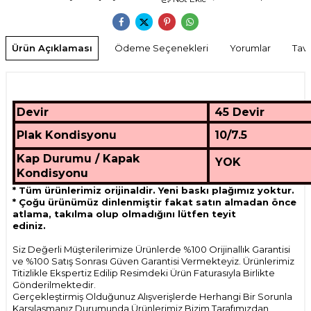
Ürün Açıklaması
Ödeme Seçenekleri
Yorumlar
Tavs
Devir
45 Devir
Plak Kondisyonu
10/7.5
Kap Durumu / Kapak
YOK
Kondisyonu
* Tüm ürünlerimiz orijinaldir. Yeni baskı plağımız yoktur.
* Çoğu ürünümüz dinlenmiştir fakat satın almadan önce
atlama, takılma olup olmadığını lütfen teyit
ediniz.
Siz Değerli Müşterilerimize Ürünlerde %100 Orijinallık Garantisi
ve %100 Satış Sonrası Güven Garantisi Vermekteyiz. Ürünlerimiz
Titizlikle Ekspertiz Edilip Resimdeki Ürün Faturasıyla Birlikte
Gönderilmektedir.
Gerçekleştirmiş Olduğunuz Alışverişlerde Herhangi Bir Sorunla
Karşılaşmanız Durumunda Ürünlerimiz Bizim Tarafımızdan