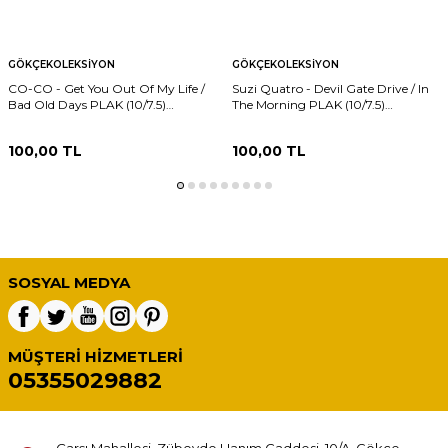
GÖKÇEKOLEKSIYON
GÖKÇEKOLEKSIYON
CO-CO - Get You Out Of My Life /
Suzi Quatro - Devil Gate Drive / In
Bad Old Days PLAK (10/7.5)
The Morning PLAK (10/7.5)
PLK24274
PLK24271
100,00
TL
100,00
TL
SOSYAL MEDYA
MÜŞTERI HIZMETLERI
05355029882
Çarşı Mahallesi, Zübeyde Hanım Caddesi, 10/A, Gökçe