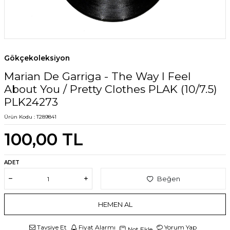
Gökçekoleksiyon
Marian De Garriga - The Way I Feel
About You / Pretty Clothes PLAK (10/7.5)
PLK24273
Ürün Kodu :
T289841
100,00
TL
ADET
Beğen
HEMEN AL
Tavsiye Et
Fiyat Alarmı
Yorum Yap
Not Ekle