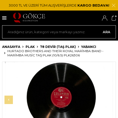
3000 TL VE ÜZERİ TÜM ALIŞVERİŞLERDE
KARGO BEDAVA!
0
ARA
ANASAYFA
PLAK
78 DEVIR (TAŞ PLAK)
YABANCI
HURTADO BROTHERS AND THEIR ROYAL MARIMBA BAND -
MARIMBA MUSIC TAŞ PLAK (10/6.5) PLK26306