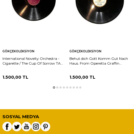
GÖKÇEKOLEKSIYON
GÖKÇEKOLEKSIYON
International Novelty Orchestra -
Behut dich Gott Komm Gut Nach
Cigarette / The Cup Of Sorrow TAŞ
Haus. From Operetta Graffin
PLAK (10/7.5) PLK25477
Mariza TAŞ PLAK (10/7.5) PLK25476
1.500,00
TL
1.500,00
TL
SOSYAL MEDYA