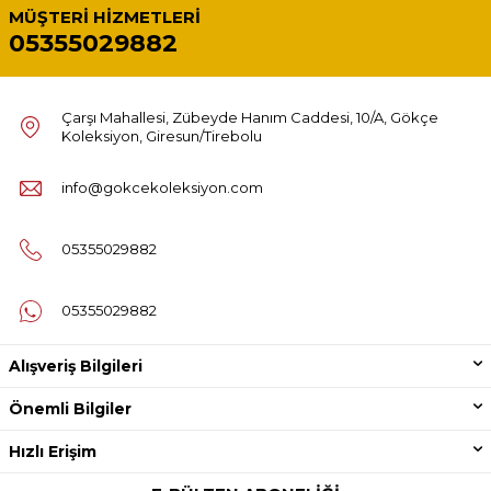
MÜŞTERI HIZMETLERI
05355029882
Çarşı Mahallesi, Zübeyde Hanım Caddesi, 10/A, Gökçe
Koleksiyon, Giresun/Tirebolu
info@gokcekoleksiyon.com
05355029882
05355029882
Alışveriş Bilgileri
Önemli Bilgiler
Hızlı Erişim