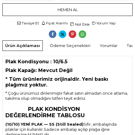
HEMEN AL
Tavsiye Et
Fiyat Alarmı
Yorum Yap
Not Ekle
Ürün Açıklaması
Ödeme Seçenekleri
Yorumlar
Tavs
Plak Kondisyonu : 10/6.5
Plak Kapağı: Mevcut Değil
*
Tüm ürünlerimiz orijinaldir. Yeni baskı
plağımız yoktur.
* Çoğu ürünümüz dinlenmiştir fakat satın almadan önce atlama,
takılma olup olmadığını lütfen teyit ediniz.
PLAK KONDİSYON
DEĞERLENDİRME TABLOSU
(10/10) YENİ PLAK — SS (Still Sealed)
Sıfır, ambalajında
plaklar için kullanılır.Sadece ambalajı açılıp plağa iğne
değmezse M (Mint) dir.