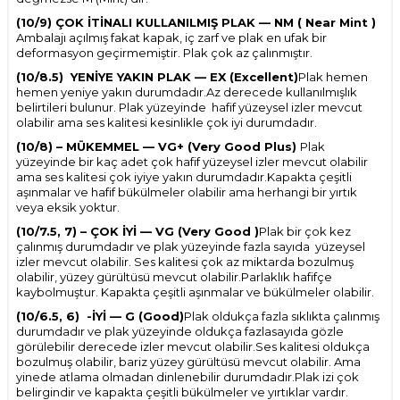
(10/9) ÇOK İTİNALI KULLANILMIŞ PLAK — NM ( Near Mint )
Ambalajı açılmış fakat kapak, iç zarf ve plak en ufak bir
deformasyon geçirmemiştir. Plak çok az çalınmıştır.
(10/8.5) YENİYE YAKIN PLAK — EX (Excellent)
Plak hemen
hemen yeniye yakın durumdadır.Az derecede kullanılmışlık
belirtileri bulunur. Plak yüzeyinde hafif yüzeysel izler mevcut
olabilir ama ses kalitesi kesinlikle çok iyi durumdadır.
(10/8) – MÜKEMMEL — VG+ (Very Good Plus)
Plak
yüzeyinde bir kaç adet çok hafif yüzeysel izler mevcut olabilir
ama ses kalitesi çok iyiye yakın durumdadır.Kapakta çeşitli
aşınmalar ve hafif bükülmeler olabilir ama herhangi bir yırtık
veya eksik yoktur.
(10/7.5, 7) – ÇOK İYİ — VG (Very Good )
Plak bir çok kez
çalınmış durumdadır ve plak yüzeyinde fazla sayıda yüzeysel
izler mevcut olabilir. Ses kalitesi çok az miktarda bozulmuş
olabilir, yüzey gürültüsü mevcut olabilir.Parlaklık hafifçe
kaybolmuştur. Kapakta çeşitli aşınmalar ve bükülmeler olabilir.
(10/6.5, 6) -İYİ — G (Good)
Plak oldukça fazla sıklıkta çalınmış
durumdadır ve plak yüzeyinde oldukça fazlasayıda gözle
görülebilir derecede izler mevcut olabilir.Ses kalitesi oldukça
W
h
t
s
p
p
D
e
s
e
H
a
t
t
bozulmuş olabilir, bariz yüzey gürültüsü mevcut olabilir. Ama
yinede atlama olmadan dinlenebilir durumdadır.Plak izi çok
belirgindir ve kapakta çeşitli bükülmeler ve yırtıklar vardır.