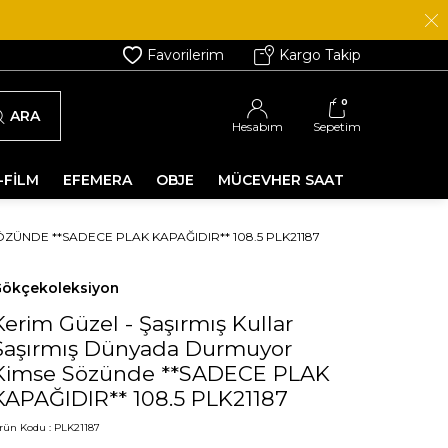
Favorilerim
Kargo Takip
0
ARA
Hesabım
Sepetim
-FİLM
EFEMERA
OBJE
MÜCEVHER SAAT
ÜNDE **SADECE PLAK KAPAĞIDIR** 108.5 PLK21187
ökçekoleksiyon
Kerim Güzel - Şaşırmış Kullar
Şaşırmış Dünyada Durmuyor
Kimse Sözünde **SADECE PLAK
KAPAĞIDIR** 108.5 PLK21187
rün Kodu :
PLK21187