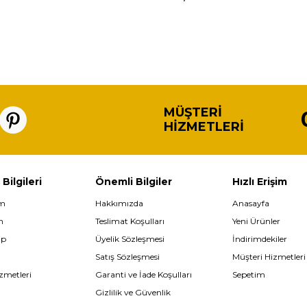
MÜŞTERI
HIZMETLERI
 Bilgileri
Önemli Bilgiler
Hızlı Erişim
im
Hakkımızda
Anasayfa
m
Teslimat Koşulları
Yeni Ürünler
ip
Üyelik Sözleşmesi
İndirimdekiler
Satış Sözleşmesi
Müşteri Hizmetleri
zmetleri
Garanti ve İade Koşulları
Sepetim
Gizlilik ve Güvenlik