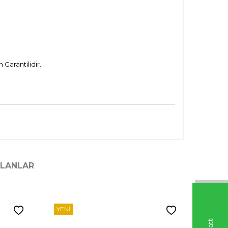
Garantilidir.
ILANLAR
YENI
YENI