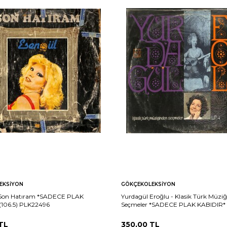
EKSIYON
GÖKÇEKOLEKSIYON
 Son Hatıram *SADECE PLAK
Yurdagül Eroğlu - Klasik Türk Müzi
(106.5) PLK22496
Seçmeler *SADECE PLAK KABIDIR* 
PLK22494
TL
350,00
TL