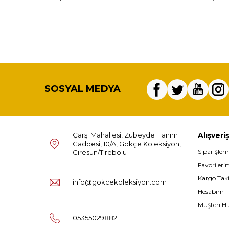
SOSYAL MEDYA
Çarşı Mahallesi, Zübeyde Hanım
Alışveriş
Caddesi, 10/A, Gökçe Koleksiyon,
Siparişler
Giresun/Tirebolu
Favorileri
Kargo Tak
info@gokcekoleksiyon.com
Hesabım
Müşteri Hi
05355029882