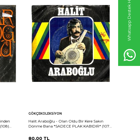
Whatsapp Destek Hattı
GÖKÇEKOLEKSIYON
GÖKÇEKO
ğinden
Halit Araboğlu - Olan Oldu Bir Kere Sakın
İstanbul Ç
(108)
Dönme Bana *SADECE PLAK KABIDIR* (107)
Fasıl 1 *
PLK22217
PLK2207
80,00
TL
75,00
T