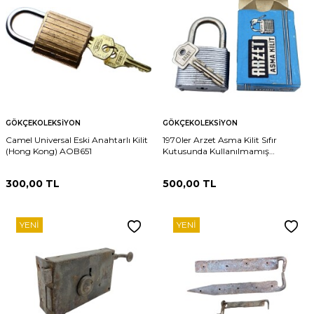
GÖKÇEKOLEKSIYON
GÖKÇEKOLEKSIYON
Camel Universal Eski Anahtarlı Kilit
1970ler Arzet Asma Kilit Sıfır
(Hong Kong) AOB651
Kutusunda Kullanılmamış
Anahtarlı AOB2290
300,00
TL
500,00
TL
YENI
YENI