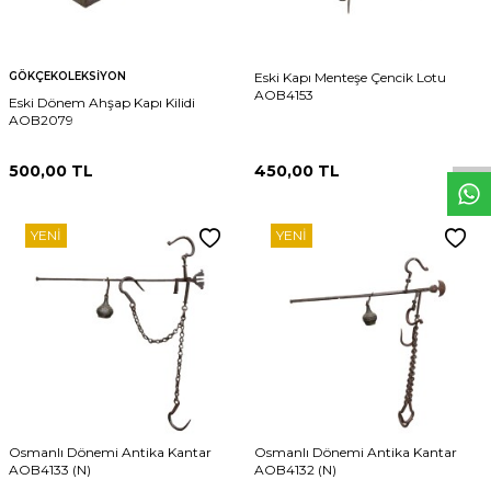
GÖKÇEKOLEKSIYON
Eski Kapı Menteşe Çencik Lotu
AOB4153
Eski Dönem Ahşap Kapı Kilidi
W
h
t
s
p
p
D
e
s
e
H
a
t
t
AOB2079
500,00
TL
450,00
TL
YENI
YENI
Osmanlı Dönemi Antika Kantar
Osmanlı Dönemi Antika Kantar
AOB4133 (N)
AOB4132 (N)