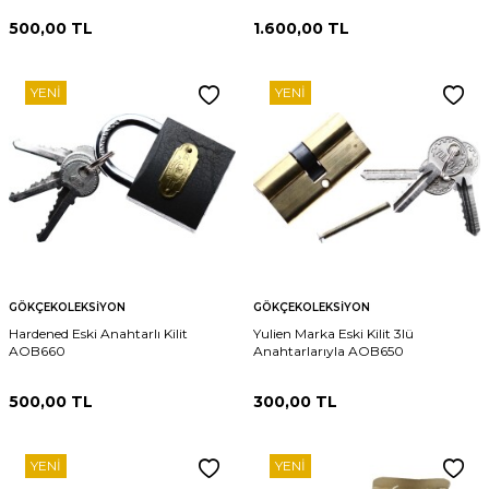
500,00
TL
1.600,00
TL
YENI
YENI
GÖKÇEKOLEKSIYON
GÖKÇEKOLEKSIYON
Hardened Eski Anahtarlı Kilit
Yulien Marka Eski Kilit 3lü
AOB660
Anahtarlarıyla AOB650
500,00
TL
300,00
TL
YENI
YENI