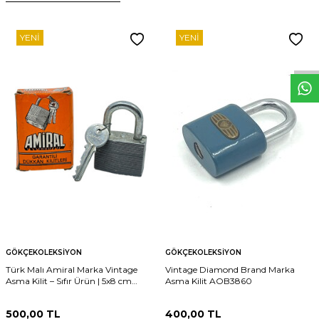
W
h
t
s
p
p
D
e
s
e
H
a
t
t
YENI
YENI
GÖKÇEKOLEKSIYON
GÖKÇEKOLEKSIYON
Türk Malı Amiral Marka Vintage
Vintage Diamond Brand Marka
Asma Kilit – Sıfır Ürün | 5x8 cm
Asma Kilit AOB3860
AOB4180
500,00
TL
400,00
TL