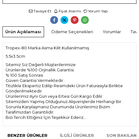
Tavsiye Et
Fiyat Alarmı
Yorum Yap
Ürün Açıklaması
Ödeme Seçenekleri
Yorumlar
Tavs
Tropex-80 Marka Asma Kilit Kullanılmamış
5.5x3.5cm
Sitemiz Siz Değerli Müşterilerimize
Ürünlerde %100 Orjinallık Garantisi.
% 100 Satış Sonrası
Güven Garantisi Vermektedir.
Titizlikle Ekspertiz Edilip Resimdeki Ürün Faturasıyla Birlikte
Gönderilmektedir.
Ürünlerimiz Aynı Gün veya Ertesi Gün Kargo Edilir.
Sitemizden Yapmış Olduğunuz Alışverişlerde Herhangi Bir
Sorunla Karşılaşmanız Durumunda Ürünlerimiz Bizim
Tarafımızdan Garantilidir.
Bizi Tercih Ettiğiniz İçin Teşekkür Ederiz...
BENZER ÜRÜNLER
İLGILI ÜRÜNLER
SON BAKILAN