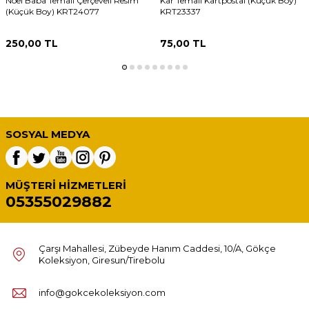
Noel Baba Temalı Çerçeveli Resim
Kar Temalı Kartpostal (Küçük Boy)
(Küçük Boy) KRT24077
KRT23337
250,00
TL
75,00
TL
SOSYAL MEDYA
MÜŞTERI HIZMETLERI
05355029882
Çarşı Mahallesi, Zübeyde Hanım Caddesi, 10/A, Gökçe
Koleksiyon, Giresun/Tirebolu
info@gokcekoleksiyon.com