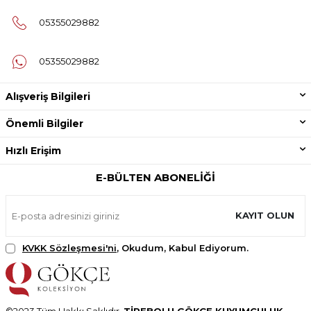
05355029882
05355029882
Alışveriş Bilgileri
Önemli Bilgiler
Hızlı Erişim
E-BÜLTEN ABONELIĞI
KAYIT OLUN
KVKK Sözleşmesi'ni
, Okudum, Kabul Ediyorum.
©2023 Tüm Hakkı Saklıdır.
TİREBOLU GÖKÇE KUYUMCULUK