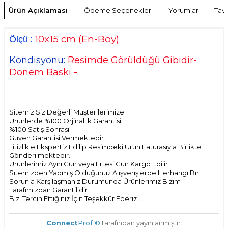
Ürün Açıklaması
Ödeme Seçenekleri
Yorumlar
Tavs
10
x15 cm
(En-Boy)
:
Ölçü
Kondisyonu:
Resimde Görüldüğü Gibidir-
Dönem Baskı -
Sitemiz Siz Değerli Müşterilerimize
Ürünlerde %100 Orjinallık Garantisi.
%100 Satış Sonrası
Güven Garantisi Vermektedir.
Titizlikle Ekspertiz Edilip Resimdeki Ürün Faturasıyla Birlikte
Gönderilmektedir.
Ürünlerimiz Aynı Gün veya Ertesi Gün Kargo Edilir.
Sitemizden Yapmış Olduğunuz Alışverişlerde Herhangi Bir
Sorunla Karşılaşmanız Durumunda Ürünlerimiz Bizim
Tarafımızdan Garantilidir.
Bizi Tercih Ettiğiniz İçin Teşekkür Ederiz...
Connect
Prof ©
tarafından yayınlanmıştır.