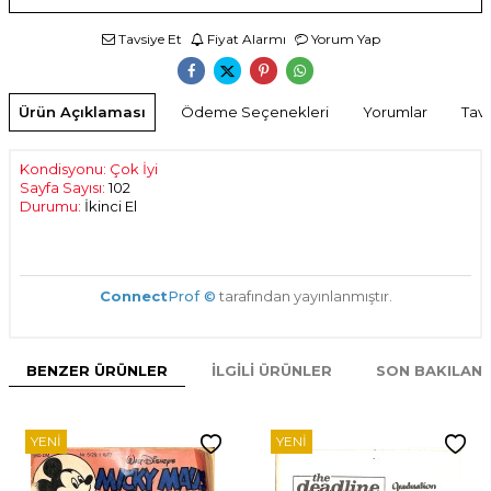
Tavsiye Et
Fiyat Alarmı
Yorum Yap
Ürün Açıklaması
Ödeme Seçenekleri
Yorumlar
Tavs
Kondisyonu: Çok İyi
Sayfa Sayısı:
102
Durumu:
İkinci El
Connect
Prof ©
tarafından yayınlanmıştır.
BENZER ÜRÜNLER
İLGILI ÜRÜNLER
SON BAKILAN
YENI
YENI