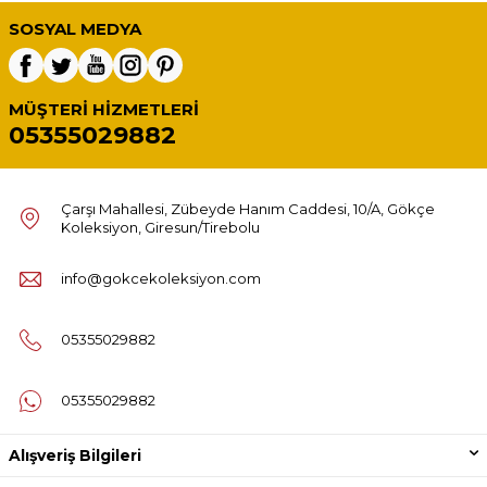
SOSYAL MEDYA
MÜŞTERI HIZMETLERI
05355029882
Çarşı Mahallesi, Zübeyde Hanım Caddesi, 10/A, Gökçe
Koleksiyon, Giresun/Tirebolu
info@gokcekoleksiyon.com
05355029882
05355029882
Alışveriş Bilgileri