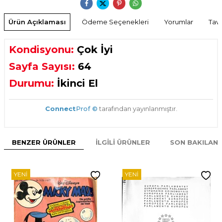
Ürün Açıklaması
Ödeme Seçenekleri
Yorumlar
Tavs
Kondisyonu:
Çok İyi
Sayfa Sayısı:
64
Durumu:
İkinci El
Connect
Prof ©
tarafından yayınlanmıştır.
BENZER ÜRÜNLER
İLGILI ÜRÜNLER
SON BAKILAN
YENI
YENI
W
h
t
s
p
p
D
e
s
e
H
a
t
t