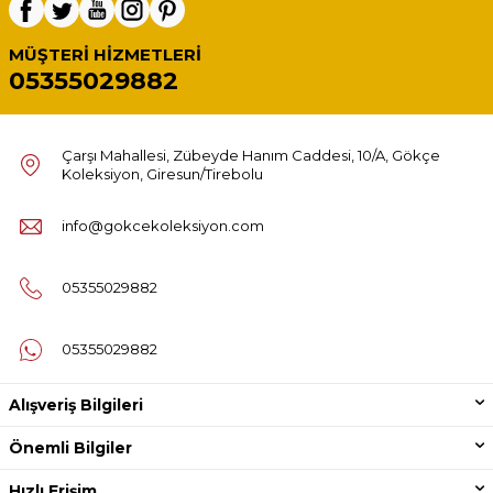
MÜŞTERI HIZMETLERI
05355029882
Çarşı Mahallesi, Zübeyde Hanım Caddesi, 10/A, Gökçe
Koleksiyon, Giresun/Tirebolu
info@gokcekoleksiyon.com
05355029882
05355029882
Alışveriş Bilgileri
Önemli Bilgiler
Hızlı Erişim