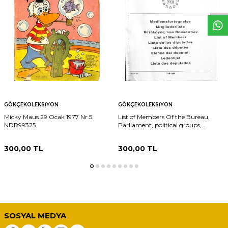
GÖKÇEKOLEKSIYON
GÖKÇEKOLEKSIYON
Micky Maus 29 Ocak 1977 Nr.5
List of Members Of the Bureau,
NDR99325
Parliament, political groups,
committees and interparliamentary
delegations NDR91287
300,00
TL
300,00
TL
SOSYAL MEDYA