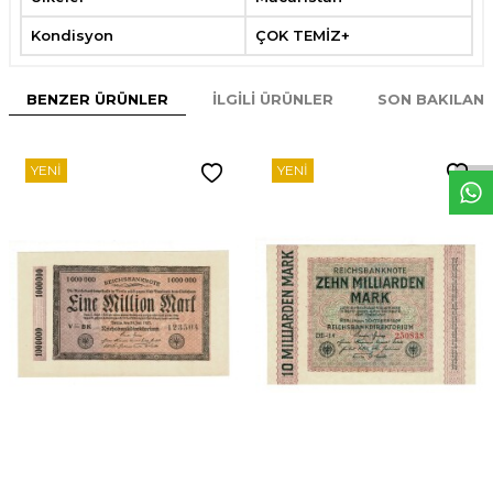
Kondisyon
ÇOK TEMİZ+
BENZER ÜRÜNLER
İLGILI ÜRÜNLER
SON BAKILAN
W
h
t
s
p
p
D
e
s
e
H
a
t
t
YENI
YENI