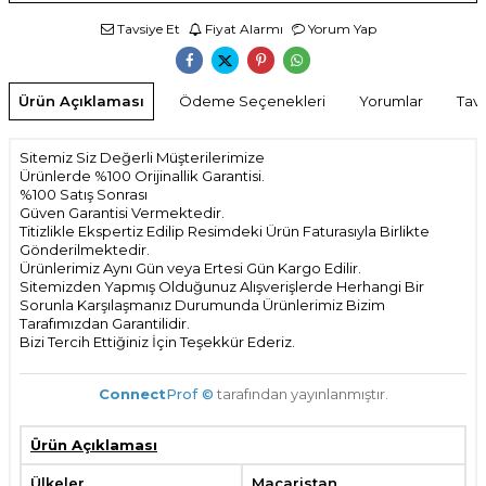
Tavsiye Et
Fiyat Alarmı
Yorum Yap
Ürün Açıklaması
Ödeme Seçenekleri
Yorumlar
Tavs
Sitemiz Siz Değerli Müşterilerimize
Ürünlerde %100 Orijinallik Garantisi.
%100 Satış Sonrası
Güven Garantisi Vermektedir.
Titizlikle Ekspertiz Edilip Resimdeki Ürün Faturasıyla Birlikte
Gönderilmektedir.
Ürünlerimiz Aynı Gün veya Ertesi Gün Kargo Edilir.
Sitemizden Yapmış Olduğunuz Alışverişlerde Herhangi Bir
Sorunla Karşılaşmanız Durumunda Ürünlerimiz Bizim
Tarafımızdan Garantilidir.
Bizi Tercih Ettiğiniz İçin Teşekkür Ederiz.
Connect
Prof ©
tarafından yayınlanmıştır.
Ürün Açıklaması
Ülkeler
Macaristan