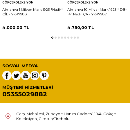
GÖKÇEKOLEKSIYON
GÖKÇEKOLEKSIYON
Almanya 1 Milyon Mark 1923 *Nadir*
Almanya 10 Milyar Mark 1923 * DB-
ÇİL - YKP7988
14" Nadir ÇA - YKP7987
4.000,00
TL
4.750,00
TL
SOSYAL MEDYA
MÜŞTERI HIZMETLERI
05355029882
Çarşı Mahallesi, Zübeyde Hanım Caddesi, 10/A, Gökçe
Koleksiyon, Giresun/Tirebolu