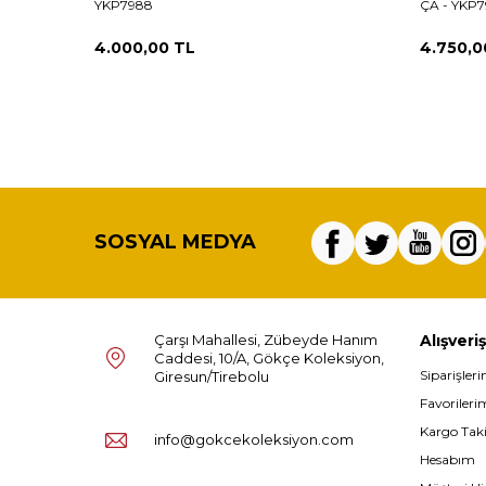
YKP7988
ÇA - YKP
4.000,00
TL
4.750,0
SOSYAL MEDYA
Çarşı Mahallesi, Zübeyde Hanım
Alışveriş
Caddesi, 10/A, Gökçe Koleksiyon,
Siparişler
Giresun/Tirebolu
Favorileri
Kargo Tak
info@gokcekoleksiyon.com
Hesabım