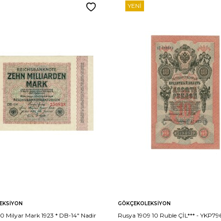
YENI
EKSIYON
GÖKÇEKOLEKSIYON
 Milyar Mark 1923 * DB-14" Nadir
Rusya 1909 10 Ruble ÇİL*** - YKP79