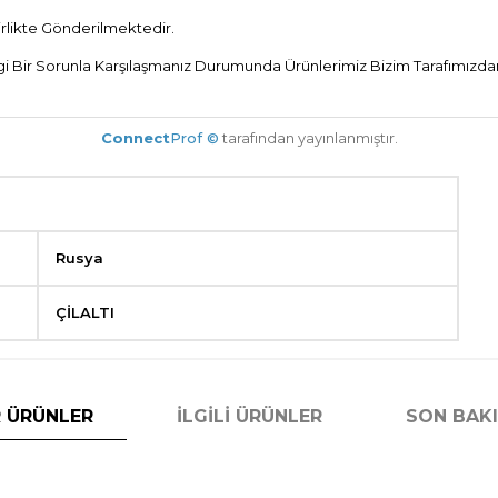
Birlikte Gönderilmektedir.
Bir Sorunla Karşılaşmanız Durumunda Ürünlerimiz Bizim Tarafımızdan 
Connect
Prof ©
tarafından yayınlanmıştır.
Rusya
ÇİLALTI
 ÜRÜNLER
İLGILI ÜRÜNLER
SON BAK