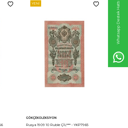
Whatsapp Destek Hattı
YENI
YENI
GÖKÇEKOLEKSIYON
GÖKÇEKO
66
Rusya 1909 10 Ruble ÇİL*** - YKP7965
Rusya 190