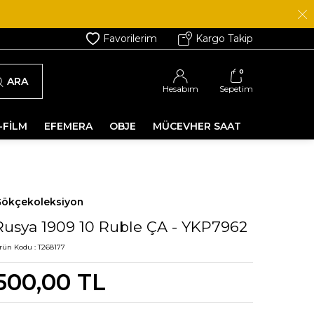
Favorilerim
Kargo Takip
0
ARA
Hesabım
Sepetim
-FİLM
EFEMERA
OBJE
MÜCEVHER SAAT
ökçekoleksiyon
Rusya 1909 10 Ruble ÇA - YKP7962
rün Kodu :
T268177
500,00
TL