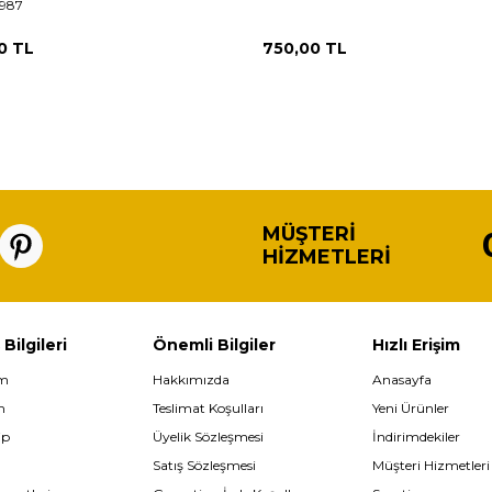
7987
0
TL
750,00
TL
MÜŞTERI
HIZMETLERI
 Bilgileri
Önemli Bilgiler
Hızlı Erişim
im
Hakkımızda
Anasayfa
m
Teslimat Koşulları
Yeni Ürünler
ip
Üyelik Sözleşmesi
İndirimdekiler
Satış Sözleşmesi
Müşteri Hizmetleri