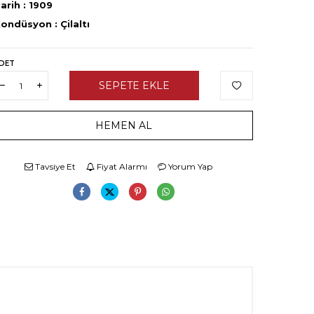
arih : 1909
ondüsyon : Çilaltı
DET
SEPETE EKLE
HEMEN AL
Tavsiye Et
Fiyat Alarmı
Yorum Yap