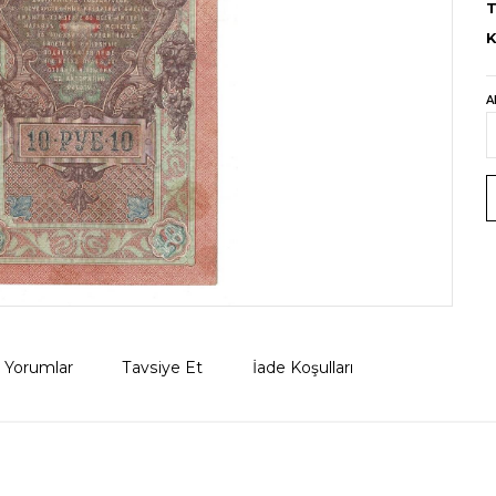
T
K
A
Yorumlar
Tavsiye Et
İade Koşulları