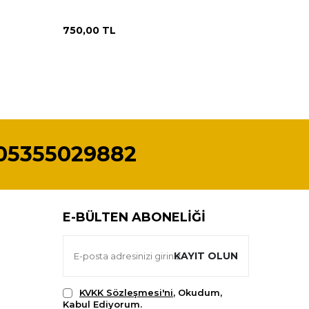
750,00
TL
750,00
05355029882
E-BÜLTEN ABONELIĞI
KAYIT OLUN
KVKK Sözleşmesi'ni
, Okudum,
Kabul Ediyorum.