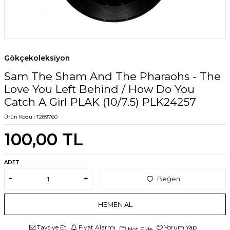
Gökçekoleksiyon
Sam The Sham And The Pharaohs - The
Love You Left Behind / How Do You
Catch A Girl PLAK (10/7.5) PLK24257
Ürün Kodu :
T289760
100,00
TL
ADET
Beğen
HEMEN AL
Tavsiye Et
Fiyat Alarmı
Yorum Yap
Not Ekle