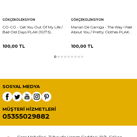
GÖKÇEKOLEKSIYON
GÖKÇEKOLEKSIYON
CO-CO - Get You Out Of My Life /
Marian De Garriga - The Way I Feel
Bad Old Days PLAK (10/7.5)
About You / Pretty Clothes PLAK
PLK24274
(10/7.5) PLK24273
100,00
TL
100,00
TL
SOSYAL MEDYA
MÜŞTERI HIZMETLERI
05355029882
Çarşı Mahallesi, Zübeyde Hanım Caddesi, 10/A, Gökçe