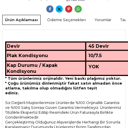
Ürün Açıklaması
Ödeme Seçenekleri
Yorumlar
Tavs
Devir
45 Devir
Plak Kondisyonu
10/7.5
Kap Durumu / Kapak
YOK
Kondisyonu
* Tüm ürünlerimiz orijinaldir. Yeni baskı plağımız yoktur.
* Çoğu ürünümüz dinlenmiştir fakat satın almadan önce
atlama, takılma olup olmadığını lütfen teyit
ediniz.
Siz Değerli Müşterilerimize Ürünlerde %100 Orijinallık Garantisi
ve %100 Satış Sonrası Güven Garantisi Vermekteyiz. Ürünlerimiz
Titizlikle Ekspertiz Edilip Resimdeki Ürün Faturasıyla Birlikte
Gönderilmektedir.
Gerçekleştirmiş Olduğunuz Alışverişlerde Herhangi Bir Sorunla
Karşılaşmanız Durumunda Ürünlerimiz Bizim Tarafımızdan