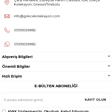
Koleksiyon, Giresun/Tirebolu
info@gokcekoleksiyon.com
05355029882
05355029882
Alışveriş Bilgileri
Önemli Bilgiler
Hızlı Erişim
E-BÜLTEN ABONELIĞI
KAYIT OLUN
KVKK Sözleşmesi'ni
, Okudum, Kabul Ediyorum.