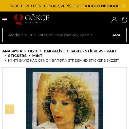
3000 TL VE ÜZERİ TÜM ALIŞVERİŞLERDE
KARGO BEDAVA!
0
ARA
ANASAYFA
OBJE
BAKKALIYE
SAKIZ - STICKERS - KART
STICKERS
MINTI
MİNTİ SAKIZ KAĞIDI NO 1 BARBRA STREISAND STICKERS SKZ2311