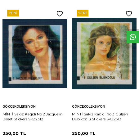
W
h
t
s
p
p
D
e
s
e
H
a
t
t
YENI
YENI
GÖKÇEKOLEKSIYON
GÖKÇEKOLEKSIYON
MİNTİ Sakız Kağıdı No 2 Jacquelın
MİNTİ Sakız Kağıdı No 3 Gülşen
Bisset Stickers SKZ2312
Bubikoğlu Stickers SKZ2313
250,00
TL
250,00
TL