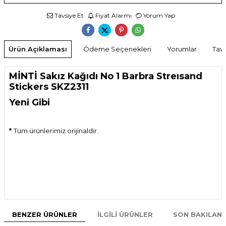
Tavsiye Et
Fiyat Alarmı
Yorum Yap
Ürün Açıklaması
Ödeme Seçenekleri
Yorumlar
Tavs
MİNTİ Sakız Kağıdı No 1 Barbra Streısand
Stickers SKZ2311
Yeni Gibi
*
Tüm ürünlerimiz orijinaldir.
BENZER ÜRÜNLER
İLGILI ÜRÜNLER
SON BAKILAN