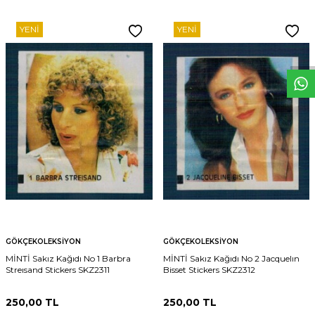
W
h
t
s
p
p
D
e
s
e
H
a
t
t
YENI
YENI
GÖKÇEKOLEKSIYON
GÖKÇEKOLEKSIYON
MİNTİ Sakız Kağıdı No 1 Barbra
MİNTİ Sakız Kağıdı No 2 Jacquelın
Streısand Stickers SKZ2311
Bisset Stickers SKZ2312
250,00
TL
250,00
TL