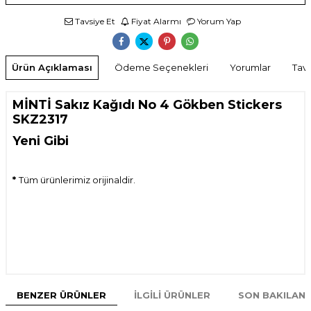
Tavsiye Et
Fiyat Alarmı
Yorum Yap
Ürün Açıklaması
Ödeme Seçenekleri
Yorumlar
Tavs
MİNTİ Sakız Kağıdı No 4 Gökben Stickers
SKZ2317
Yeni Gibi
*
Tüm ürünlerimiz orijinaldir.
BENZER ÜRÜNLER
İLGILI ÜRÜNLER
SON BAKILAN