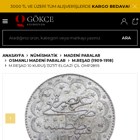
3000 TL VE ÜZERİ TÜM ALIŞVERİŞLERDE
KARGO BEDAVA!
0
ARA
ANASAYFA
NÜMİSMATİK
MADENI PARALAR
OSMANLI MADENI PARALAR
M.REŞAD (1909-1918)
M.REŞAD 10 KURUŞ 1327/7 ELGAZI ÇİL OMP2895