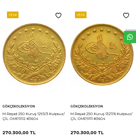
W
h
t
s
p
p
D
e
s
e
H
a
t
t
YENI
YENI
GÖKÇEKOLEKSIYON
GÖKÇEKOLEKSIYON
M.Reşad 250 Kuruş 1293/3 Kulpsuz/
M.Reşad 250 Kuruş 1327/6 Kulpsuz/
ÇİL OMP3112 #3604
ÇİL OMP3111 #3604
270.300,00
TL
270.300,00
TL