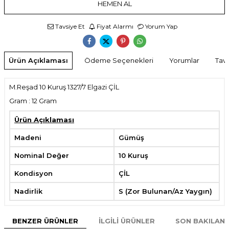
HEMEN AL
Tavsiye Et
Fiyat Alarmı
Yorum Yap
Ürün Açıklaması
Ödeme Seçenekleri
Yorumlar
Tavs
M.Reşad 10 Kuruş 1327/7 Elgazi ÇİL
Gram : 12 Gram
Ürün Açıklaması
Madeni
Gümüş
Nominal Değer
10 Kuruş
Kondisyon
ÇİL
Nadirlik
S (Zor Bulunan/Az Yaygın)
BENZER ÜRÜNLER
İLGILI ÜRÜNLER
SON BAKILAN